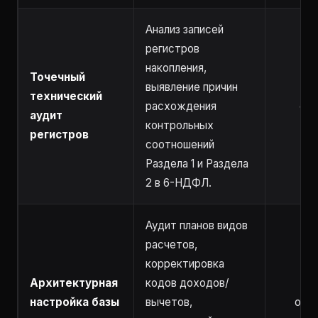
Анализ записей
регистров
накопления,
Точечный
выявление причин
технический
расхождения
от 
аудит
контрольных
регистров
соотношений
Раздела 1 и Раздела
2 в 6-НДФЛ.
Аудит планов видов
расчетов,
корректировка
Архитектурная
кодов доходов/
настройка базы
вычетов,
от 2