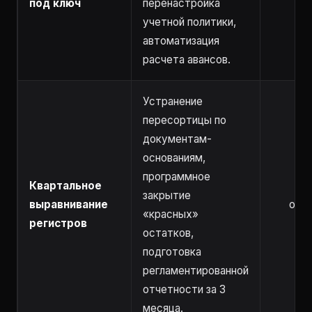
под ключ
перенастройка
учетной политики,
автоматизация
расчета авансов.
Устранение
пересортицы по
документам-
основаниям,
программное
Квартальное
закрытие
выравнивание
от 3
«красных»
регистров
остатков,
подготовка
регламентированной
отчетности за 3
месяца.