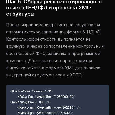
Шаг 5. Сборка регламентированного
отчета 6-НДФЛ и проверка XML-
структуры
После выравнивания регистров запускается
автоматическое заполнение формы 6-НДФЛ.
Контроль корректности выполняется не
вручную, а через сопоставление контрольных
соотношений ФНС, зашитых в программный
комплекс. Дополнительно производится
выгрузка отчета в формате XML для анализа
внутренней структуры схемы XDTO:
<ДохВычСтав Ставка="13">

    <СвСумДох НачислДох="1250000.00" 
НачислДохДив="0.00" />

    <НалИсчисл СумНалИсчисл="162500" />

    <НалУдерж СумНалУдерж="162500">
