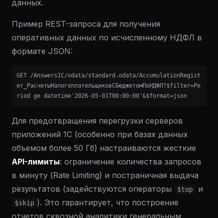
данных.
Пример REST-запроса для получения
оперативных данных по исчисленному НДФЛ в
формате JSON:
GET /Answers1C/odata/standard.odata/AccumulationRegist
er_РасчетыНалогоплательщиковСБюджетомПоНДФЛ?$filter=Pe
riod ge datetime'2026-05-01T00:00:00'&$format=json
Для предотвращения перегрузки серверов
приложений 1С (особенно при базах данных
объемом более 50 Гб) настраиваются жесткие
API-лимиты
: ограничение количества запросов
в минуту (Rate Limiting) и постраничная выдача
результатов (задействуются операторы
и
$top
). Это гарантирует, что построение
$skip
отчетов сквозной аналитики генеральным