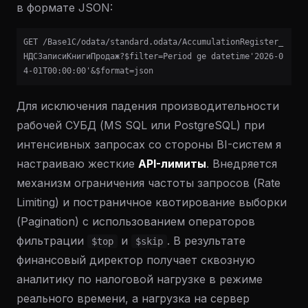
в формате JSON:
GET /Base1C/odata/standard.odata/AccumulationRegister_
НДСЗаписиКнигиПродаж?$filter=Period ge datetime'2026-0
4-01T00:00:00'&$format=json
Для исключения падения производительности
рабочей СУБД (MS SQL или PostgreSQL) при
интенсивных запросах со стороны BI-систем я
настраиваю жесткие
API-лимиты
. Внедряется
механизм ограничения частоты запросов (Rate
Limiting) и постраничное квотирование выборки
(Pagination) с использованием операторов
фильтрации
и
. В результате
$top
$skip
финансовый директор получает сквозную
аналитику по налоговой нагрузке в режиме
реального времени, а нагрузка на сервер