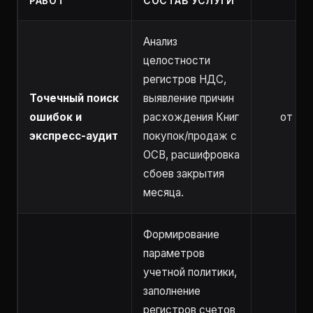
РАБОТ
СОСТАВ УСЛУГИ
Анализ
целостности
регистров НДС,
Точечный поиск
выявление причин
ошибок и
расхождения Книг
от 2 ч
экспресс-аудит
покупок/продаж с
ОСВ, расшифровка
сбоев закрытия
месяца.
Формирование
параметров
учетной политики,
заполнение
регистров счетов