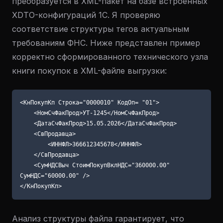
преобразуется в XML-пакет на базе встроенных
XDTO-конфигураций 1С. Я проверяю
соответствие структуры тегов актуальным
требованиям ФНС. Ниже представлен пример
корректно сформированного технического узла
книги покупок в XML-файле выгрузки:
<КнПокупКп Строка="0000010" КодОп= "01">

    <НомСчФакПрод>УТ-1245</НомСчФакПрод>

    <ДатаСчФакПрод>15.05.2026</ДатаСчФакПрод>

    <СвПродавца>

        <ИННФЛ>366612345678</ИННФЛ>

    </СвПродавца>

    <СумНДСВыч СтоимПокупВклНДС="360000.00" 
СумНДС="60000.00" />

Анализ структуры файла гарантирует, что