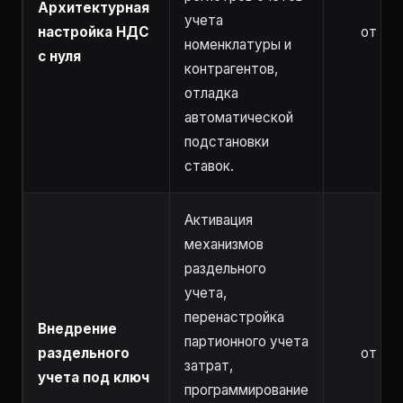
Архитектурная
учета
настройка НДС
от 4 ч
номенклатуры и
с нуля
контрагентов,
отладка
автоматической
подстановки
ставок.
Активация
механизмов
раздельного
учета,
перенастройка
Внедрение
партионного учета
раздельного
от 5 ч
затрат,
учета под ключ
программирование