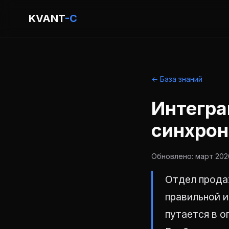
KVANT
-C
← База знаний
Интегра
синхрон
Обновлено: март 2026
Отдел продаж
правильной 
путается в о