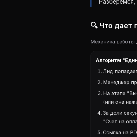
Разберемся, 
🔍 Что дает
Механика работы 
Алгоритм "Един
Лид попадает
Менеджер про
На этапе "Вы
(или она наж
За доли секу
"Счет на опл
Ссылка на PD