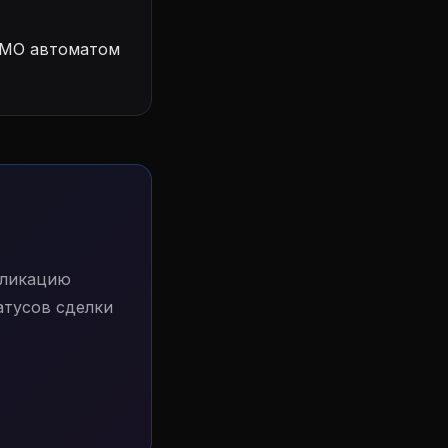
 АМО автоматом
пликацию
атусов сделки