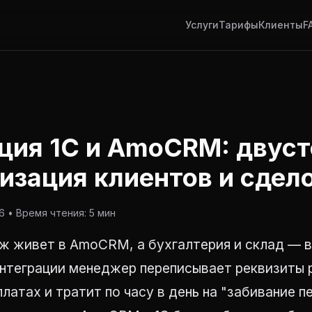
Услуги
Тарифы
Клиенты
F
ция 1С и AmoCRM: двус
изация клиентов и сдел
 • Время чтения: 5 мин
 живет в AmoCRM, а бухгалтерия и склад — в 
интеграции менеджер переписывает реквизиты 
платах и тратит по часу в день на "забивание п