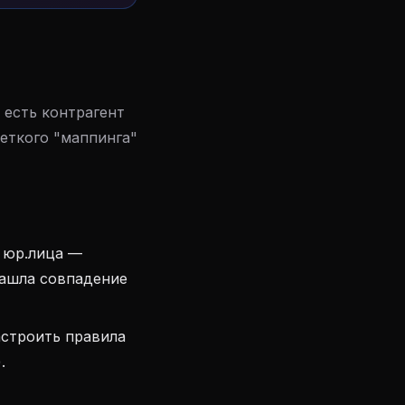
 есть контрагент
еткого "маппинга"
 юр.лица —
нашла совпадение
астроить правила
.