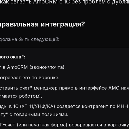
как связать AmoCRM с 1С без проблем с дубля
 правильная интеграция?
должна быть следующей:
ого окна":
 в AmoCRM (звонок/почта).
гревает его по воронке.
ставить счет" менеджер прямо в интерфейсе АМО на
имается роботом).
нды в 1С (УТ 11/УНФ/КА) создается контрагент по ИНН
ату" с товарными позициями.
F-счет (или печатная форма) возвращается в карточку