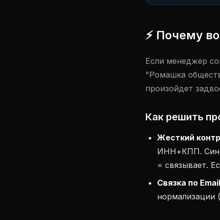
⚡ Почему во
Если менеджер со
"Ромашка обществ
произойдет задво
Как решить пр
Жесткий контр
ИНН+КПП. Синх
= связывает. Ес
Связка по Emai
нормализации (