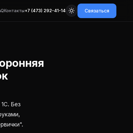
Связаться
AQ
Контакты
+7 (473) 292-41-14
торонняя
ок
1С. Без
руками,
ервички".