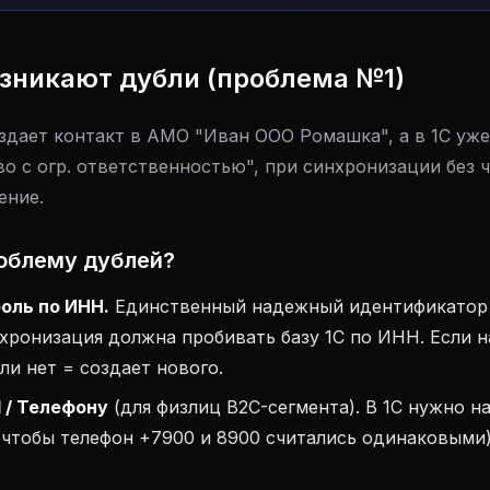
зникают дубли (проблема №1)
здает контакт в АМО "Иван ООО Ромашка", а в 1С уже
о с огр. ответственностью", при синхронизации без ч
ение.
облему дублей?
оль по ИНН.
Единственный надежный идентификатор
ронизация должна пробивать базу 1С по ИНН. Если 
ли нет = создает нового.
l / Телефону
(для физлиц B2C-сегмента). В 1С нужно н
чтобы телефон +7900 и 8900 считались одинаковыми)