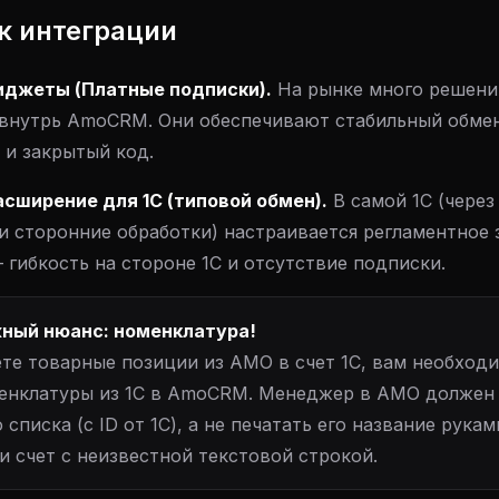
к интеграции
иджеты (Платные подписки).
На рынке много решени
внутрь AmoCRM. Они обеспечивают стабильный обмен
 и закрытый код.
асширение для 1С (типовой обмен).
В самой 1С (через
и сторонние обработки) настраивается регламентное 
гибкость на стороне 1С и отсутствие подписки.
ный нюанс: номенклатура!
ете товарные позиции из АМО в счет 1С, вам необход
енклатуры из 1С в AmoCRM. Менеджер в АМО должен
списка (с ID от 1С), а не печатать его название рукам
 счет с неизвестной текстовой строкой.