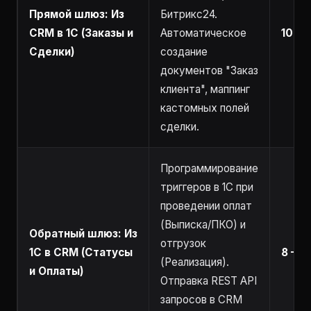
Прямой шлюз: Из
Битрикс24.
CRM в 1С (Заказы и
Автоматическое
10 – 
Сделки)
создание
документов "Заказ
клиента", маппинг
кастомных полей
сделки.
Программирование
триггеров в 1С при
проведении оплат
(Выписка/ПКО) и
Обратный шлюз: Из
отгрузок
1С в CRM (Статусы
8 – 1
(Реализация).
и Оплаты)
Отправка REST API
запросов в CRM