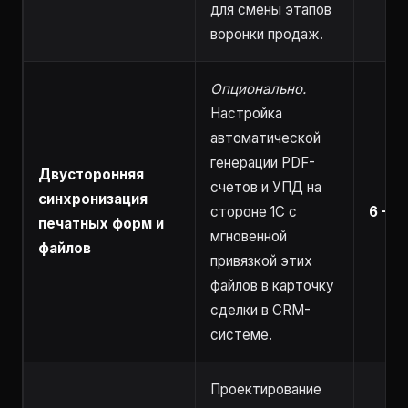
для смены этапов
воронки продаж.
Опционально.
Настройка
автоматической
генерации PDF-
Двусторонняя
счетов и УПД на
синхронизация
стороне 1С с
6 – 1
печатных форм и
мгновенной
файлов
привязкой этих
файлов в карточку
сделки в CRM-
системе.
Проектирование