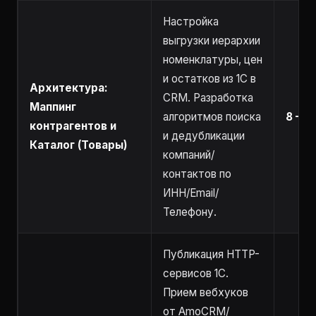
Настройка
выгрузки иерархии
номенклатуры, цен
и остатков из 1С в
Архитектура:
CRM. Разработка
Маппинг
алгоритмов поиска
8 – 1
контрагентов и
и дедубликации
Каталог (Товары)
компаний/
контактов по
ИНН/Email/
Телефону.
Публикация HTTP-
сервисов 1С.
Прием вебхуков
от AmoCRM/