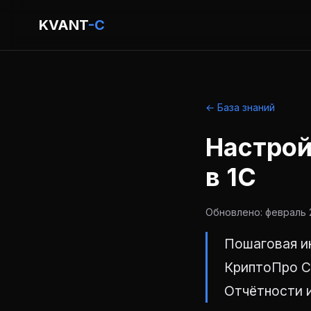
KVANT
-C
← База знаний
Настрой
в 1С
Обновлено: февраль 2
Пошаговая ин
КриптоПро CS
Отчётности 