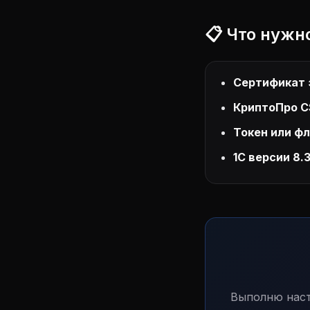
📋 Что нужн
Сертификат 
КриптоПро C
Токен или ф
1С версии 8.3
Выполню наст