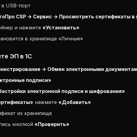
 в USB-порт
тоПро CSP → Сервис → Просмотреть сертификаты в 
ейнер и нажмите
«Установить»
тановится в хранилище «Личные»
те ЭП в 1С
нистрирование → Обмен электронными документа
ктронные подписи»
Настройки электронной подписи и шифрования»
ертификаты»
нажмите
«Добавить»
ификат из хранилища
пись кнопкой
«Проверить»