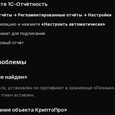
йте 1С-Отчётность
тчёты → Регламентированные отчёты → Настройки
низацию и нажмите
«Настроить автоматически»
фикат для подписания
товый отчёт
проблемы
не найден»
те, установлен ли сертификат в хранилище «Личные»
 токен вставлен.
ания объекта КриптоПро»