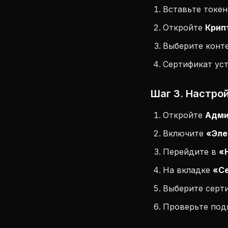
Вставьте токен
Откройте
Крип
Выберите конт
Сертификат ус
Шаг 3. Настрой
Откройте
Адми
Включите
«Эле
Перейдите в
«
На вкладке
«С
Выберите серт
Проверьте под