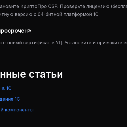
ановите КриптоПро CSP. Проверьте лицензию (беспла
итную версию с 64-битной платформой 1С.
просрочен»
е новый сертификат в УЦ. Установите и привяжите ег
анные статьи
 в 1С
дение 1С
й компоненты