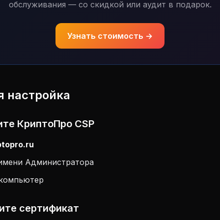
обслуживания — со скидкой или аудит в подарок.
Узнать стоимость →
я настройка
вите КриптоПро CSP
ptopro.ru
 имени Администратора
 компьютер
вите сертификат