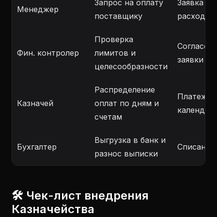
Запрос на оплату
Заявка на
Менеджер
поставщику
расход Д
Проверка
Согласов
Фин. контролер
лимитов и
заявки
целесообразности
Распределение
Платежн
Казначей
оплат по дням и
календар
счетам
Выгрузка в банк и
Бухгалтер
Списание 
разнос выписки
🛠 Чек-лист внедрения
Казначейства