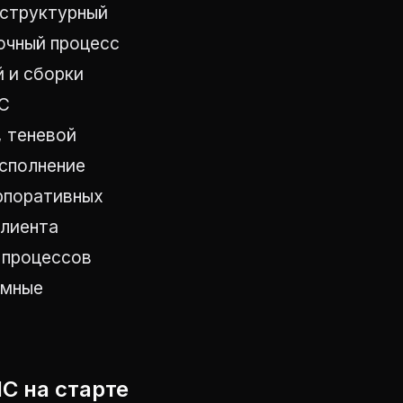
аструктурный
очный процесс
 и сборки
1С
, теневой
исполнение
орпоративных
клиента
 процессов
емные
С на старте