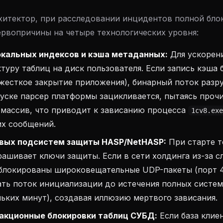
хитектор, при расследовании инцидентов полной блок
рвопричины на четыре технологических уровня:
кальных индексов и кэша метаданных:
Для ускорени
туру таблиц на диск пользователя. Если запись кэша 
 жесткое закрытие приложения), бинарный поток разр
уске парсер платформы зацикливается, пытаясь проч
массив, что приводит к зависанию процесса
1cv8.exe
их сообщений.
вых подсистем защиты HASP/NetHASP:
При старте т
ашивает ключи защиты. Если в сети холдинга из-за 
аблокированы широковещательные UDP-пакеты (порт 4
ать поток инициализации до истечения полных систе
льких минут), создавая иллюзию мертвого зависания.
акционные блокировки таблиц СУБД:
Если база клие