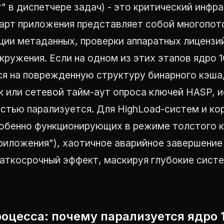
" в диспетчере задач) - это критический инфр
тарт приложения представляет собой многопот
ии метаданных, проверки аппаратных лицензий
кружения. Если на одном из этих этапов ядро 
ся на поврежденную структуру бинарного кэша
к или сетевой тайм-аут опроса ключей HASP, 
остью парализуется. Для HighLoad-систем и к
собенно функционирующих в режиме толстого 
риложения"), хаотичное аварийное завершение
раткосрочный эффект, маскируя глубокие сист
роцесса: почему парализуется ядро 1