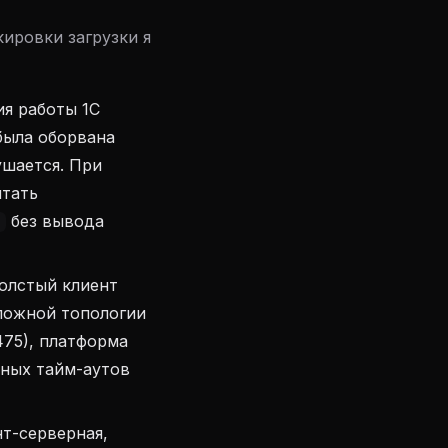
ировки загрузки я
я работы 1С
была оборвана
ушается. При
итать
без вывода
олстый клиент
сложной топологии
75), платформа
мных тайм-аутов
нт-серверная,