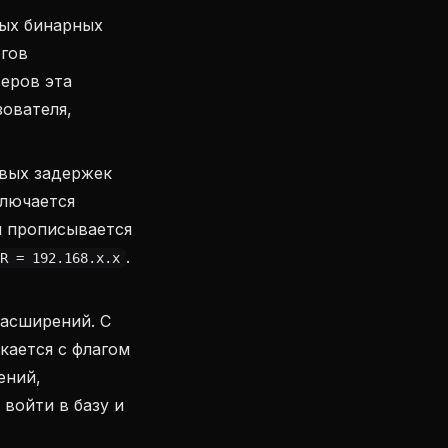
ых бинарных
огов
веров эта
ователя,
вых задержек
лючается
и прописывается
.
R = 192.168.x.x
асширений. С
ается с флагом
ений,
войти в базу и