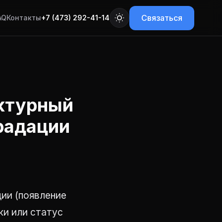
Связаться
AQ
Контакты
+7 (473) 292-41-14
ектурный
градации
ии (появление
ки или статус