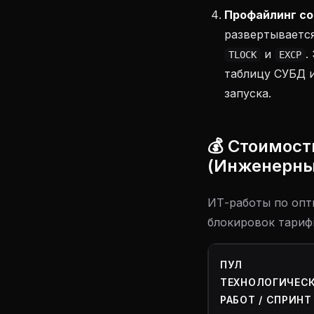
Профайлинг со
развертываетс
и
.
TLOCK
EXCP
таблицу СУБД и
запуска.
💰 Стоимост
(Инженерны
ИТ-работы по опт
блокировок тариф
ПУЛ
ТЕХНОЛОГИЧЕС
РАБОТ / СПРИНТ