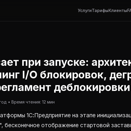
Услуги
Тарифы
Клиенты
F
сает при запуске: архит
инг I/O блокировок, де
регламент деблокировки
од • Время чтения: 12 мин
атформы 1С:Предприятие на этапе инициализац
", бесконечное отображение стартовой застав