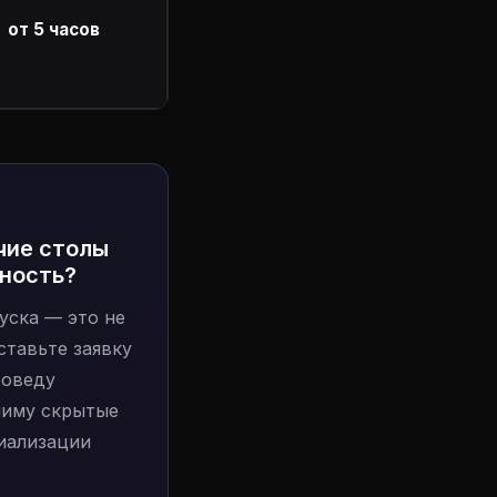
от 5 часов
чие столы
ьность?
уска — это не
ставьте заявку
роведу
ниму скрытые
иализации