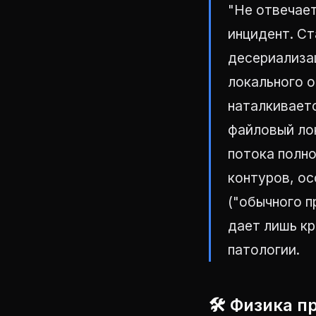
"Не отвечает
инцидент. С
десериализац
локального о
наталкивает
файловый ло
потока полн
контуров, о
("обычного п
дает лишь к
патологии.
🛠 Физика п