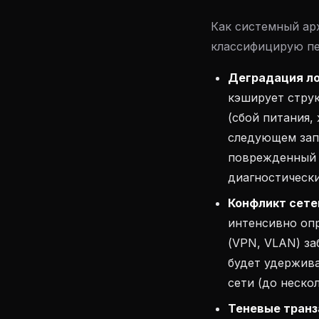
Как системный ар
классифицирую пе
Деградация ло
кэширует струк
(сбой питания,
следующем зап
поврежденный 
диагностическ
Конфликт сете
интенсивно опр
(VPN, VLAN) з
будет удержив
сети (до неско
Теневые транз