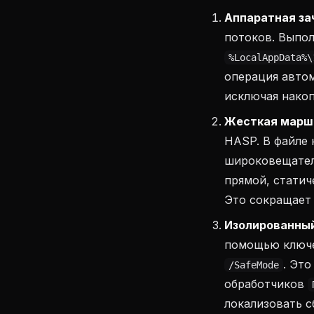
Аппаратная за
потоков. Выпо
%LocalAppData%\
операция автом
исключая нако
Жесткая маршр
HASP. В файле
широковещател
прямой, статич
Это сокращает
Изолированный
помощью ключе
. Эт
/SafeMode
обработчиков
локализовать с