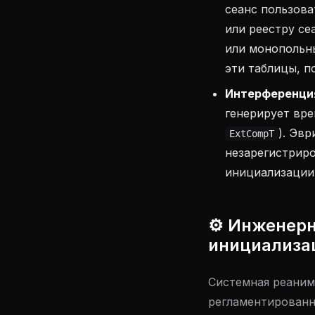
сеанс пользова
или реестру се
или монопольны
эти таблицы, п
Интерференция
генерирует вре
). Эв
ExtCompT
незарегистриро
инициализации
⚙️ Инженерн
инициализа
Системная реаним
регламентированн