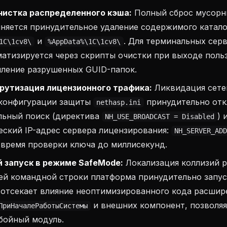
чистка распределенного кэша:
Полный сброс мусорн
лняется принудительное удаление содержимого катал
и
. Для терминальных сер
1C\1cv8\
%AppData%\1C\1cv8\
атизируется через скрипты очистки при выходе польз
пление разрушенных GUID-папок.
утизация лицензионного трафика:
Ликвидация сете
 конфигурации защиты
принудительно отк
nethasp.ini
ьный поиск (директива
) 
NH_USE_BROADCAST = Disabled
еский IP-адрес сервера лицензирования:
NH_SERVER_ADD
 время проверки ключа до миллисекунд.
 запуск в режиме SafeMode:
Локализация коллизий р
й командной строки платформа принудительно запуск
о отсекает влияние неоптимизированного кода расшир
и внешних компонент, позволяя 
ПриНачалеРаботыСистемы
бойный модуль.