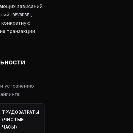
вающих зависаний
ытий
,
DBV8DBE
ь конкретную
ие транзакции
льности
 и устранению
айлинга:
ТРУДОЗАТРАТЫ
(ЧИСТЫЕ
ЧАСЫ)