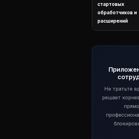
стартовых
обработчиков и
расширений
Приложен
сотруд
Не тратьте в
решает корнев
прямо
профессиона
блокиров