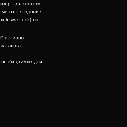
имер, константам
ламентное задание
lusive Lock) на
.
1С активно
каталога
С необходимых для