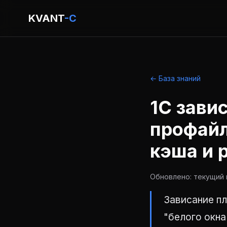
KVANT
-C
← База знаний
1С зави
профайл
кэша и 
Обновлено: текущий г
Зависание пл
"белого окна