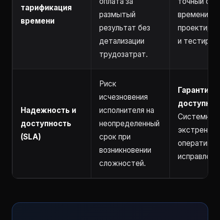
оплата за
точный отч
тарификация
размытый
времени за
времени
результат без
проектиров
детализации
и тестиров
трудозатрат.
Риск
Гарантиро
исчезновения
доступнос
Надежность и
исполнителя на
Системный
доступность
неопределенный
экстренным
(SLA)
срок при
оперативно
возникновении
исправление
сложностей.