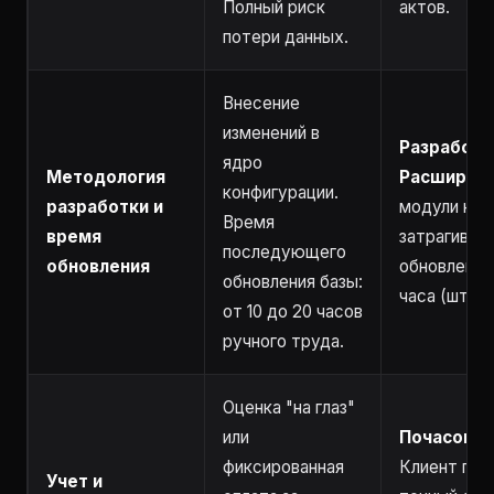
Полный риск
актов.
потери данных.
Внесение
изменений в
Разработк
ядро
Методология
Расширени
конфигурации.
разработки и
модули не
Время
время
затрагиваю
последующего
обновления
обновления 
обновления базы:
часа (штатн
от 10 до 20 часов
ручного труда.
Оценка "на глаз"
или
Почасовой
фиксированная
Клиент пол
Учет и