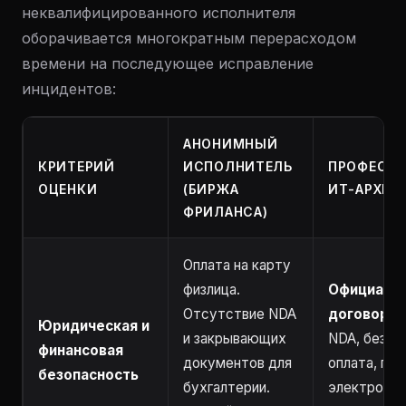
неквалифицированного исполнителя
оборачивается многократным перерасходом
времени на последующее исправление
инцидентов:
АНОНИМНЫЙ
КРИТЕРИЙ
ИСПОЛНИТЕЛЬ
ПРОФЕСС
ОЦЕНКИ
(БИРЖА
ИТ-АРХИТЕ
ФРИЛАНСА)
Оплата на карту
физлица.
Официаль
Отсутствие NDA
договор.
П
Юридическая и
и закрывающих
NDA, безна
финансовая
документов для
оплата, пр
безопасность
бухгалтерии.
электронны