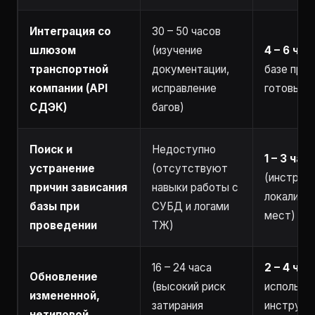
Интеграция со
30 – 50 часов
шлюзом
(изучение
4 – 6 час
транспортной
документации,
базе про
компании (API
исправление
готовых 
СДЭК)
багов)
Поиск и
Недоступно
1 – 3 часа
устранение
(отсутствуют
(инструм
причин зависания
навыки работы с
локализац
базы при
СУБД и логами
мест)
проведении
ТЖ)
16 – 24 часа
2 – 4 час
Обновление
(высокий риск
использо
измененной,
затирания
инструме
нетиповой