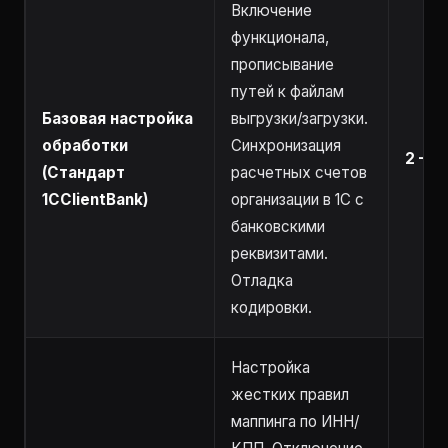
Включение
функционала,
прописывание
путей к файлам
Базовая настройка
выгрузки/загрузки.
обработки
Синхронизация
2 – 4
(Стандарт
расчетных счетов
1CClientBank)
организации в 1С с
банковскими
реквизитами.
Отладка
кодировки.
Настройка
жестких правил
маппинга по ИНН/