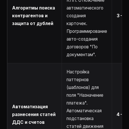
КПП. Отключение
Алгоритмы поиска
автоматического
контрагентов и
создания
3 – 6
защита от дублей
карточек.
Программирование
авто-создания
договоров "По
документам".
Настройка
паттернов
(шаблонов) для
поля "Назначение
платежа".
Автоматизация
Автоматическая
разнесения статей
4 – 8
подстановка
ДДС и счетов
статей движения