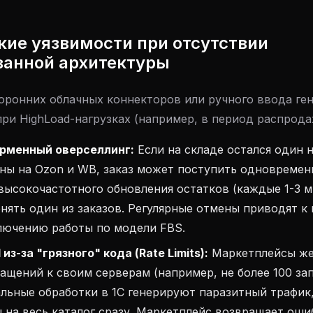
кие уязвимости при отсутствии
ванной архитектуры
оронних облачных коннекторов или ручного ввода ге
ри HighLoad-нагрузках (например, в период распрода
рменный оверселлинг:
Если на складе остался один н
ны на Ozon и WB, заказ может поступить одновремен
высокочастотного обновления остатков (каждые 1-3 м
ять один из заказов. Регулярные отмены приводят к
лючению работы по модели FBS.
из-за "грязного" кода (Rate Limits):
Маркетплейсы же
ащений к своим серверам (например, не более 100 зап
ьные обработки в 1С генерируют паразитный трафик,
 на весь каталог сразу. Маркетплейс возвращает ош