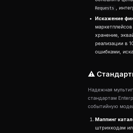
, инте
Requests
Искажение фин
маркетплейсов
хранение, эква
реализации в 1
ошибками, иска
⚠️ Стандарт
Надежная мультип
стандартам Enterp
событийную модель
Маппинг катал
штрихкодам или