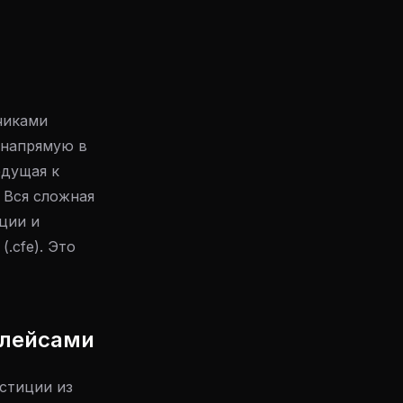
чиками
 напрямую в
едущая к
 Вся сложная
ции и
.cfe). Это
плейсами
стиции из