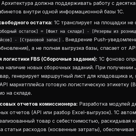
. Архитектура должна поддерживать работу с десятк
абинетов внутри одной информационной базы 1С.
свободного остатка:
1С транслирует на площадки не 
ободный остаток] = [Факт на складе] - [Резервы из розниц
. Внедрение Push-уведомлен
йсов] - [Страховой запас]
обновления), а не полная выгрузка базы, спасает от AP
 логистики FBS (Сборочные задания):
1С фоново опр
а наличие новых сборочных заданий. При получении 
вар, генерирует маршрутный лист для кладовщика и, 
API маркетплейса готовую логистическую этикетку (Ba
мо на складе.
совых отчетов комиссионера:
Разработка модулей д
ых отчетов (API или разбор Excel-выгрузок). 1С авто
реализованный товар с себестоимостью, раскидывая 
а статьи расходов (косвенные затраты), обеспечивая