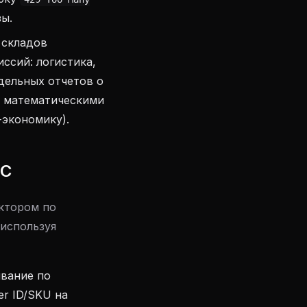
зы.
 складов
ссий: логистика,
дельных отчетов о
я математическими
-экономику).
1С
ктором по
 используя
ывание по
r ID/SKU на