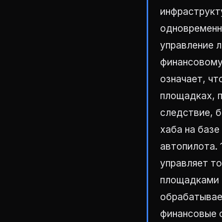
инфраструкт
одновременно
управление 
финансовому
означает, чт
площадках, п
следствие, б
хаба на базе
автопилота. 
управляет т
площадками 
обрабатывае
финансовые 