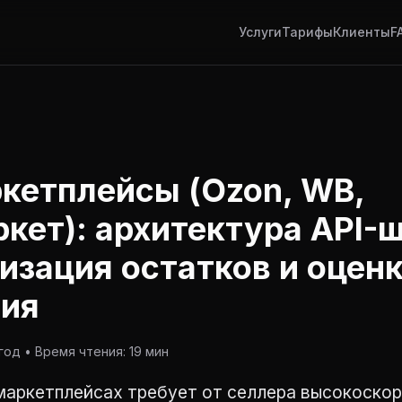
Услуги
Тарифы
Клиенты
F
ркетплейсы (Ozon, WB,
кет): архитектура API-
изация остатков и оценк
ния
од • Время чтения: 19 мин
 маркетплейсах требует от селлера высокоско