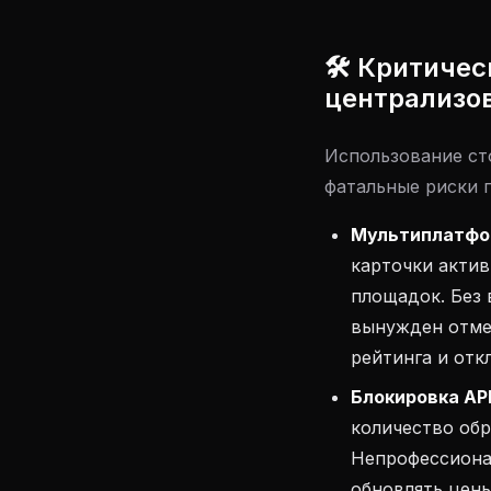
🛠 Критичес
централизо
Использование ст
фатальные риски п
Мультиплатфо
карточки актив
площадок. Без 
вынужден отмен
рейтинга и отк
Блокировка API 
количество обр
Непрофессионал
обновлять цены