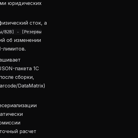
ами юридических
физический сток, а
ы/B2B] - [Резервы
ий об изменении
I-лимитов.
ашивает
JSON-пакета 1С
после сборки,
rcode/DataMatrix)
есериализации
матически
комиссии
 точный расчет