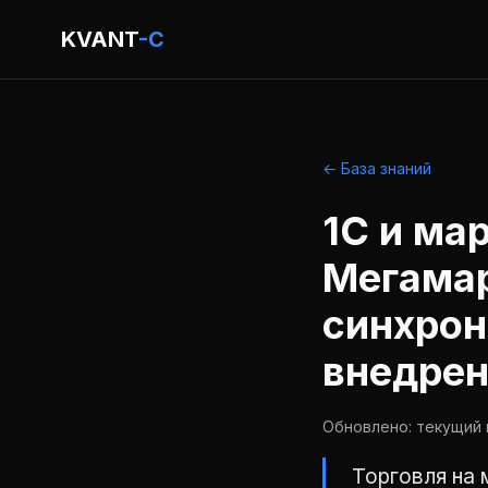
KVANT
-C
← База знаний
1С и ма
Мегамар
синхрон
внедре
Обновлено: текущий г
Торговля на