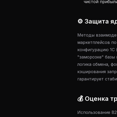
чистой прибыли
⚙️ Защита я
Методы взаимодей
маркетплейсов по 
конфигурацию 1С 
"заморозке" базы 
логика обмена, ф
кэширования запро
гарантирует стаби
💰 Оценка т
Использование B2