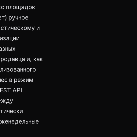
ко площадок
ет) ручное
истическому и
низации
разных
родавца и, как
ализованного
нес в режим
REST API
между
атически
еженедельные