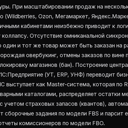
уры. При масштабировании продаж на несколь
 (Wildberries, Ozon, Мегамаркет, Яндекс.Марк
личными кабинетами неизбежно приводит к лог
 коллапсу. Отсутствие омниканальной синхро
о один и тот же товар может быть заказан на 
орождая овербукинг, отмены заказов по вине п
локировку магазинов (бан). Построение центр
 1С:Предприятие (УТ, ERP, УНФ) переводит биз
1С выступает как Master-система, которая по 
оварными каталогами, распределяет остатки 
с учетом страховых запасов (квантов), автом
т сборочные задания по модели FBS и парсит 
отчеты комиссионеров по модели FBO.