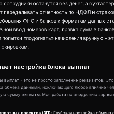
о сотрудники останутся без денег, а бухгалте
т переделывать отчетность по НДФЛ и страхо
ребования ФНС и банков к форматам данных ст
чной ввод номеров карт, правка сумм в банко
и попытки «подогнать» начисления вручную - эт
локировкам.
чает настройка блока выплат
ы выплат - это не просто заполнение реквизитов. Эт
са обмена данными, исключающего любое влияние чел
ную сумму выплаты. Моя работа по внедрению зарпла
рплатных проектов (ЗП):
Глубокая настройка обмена 