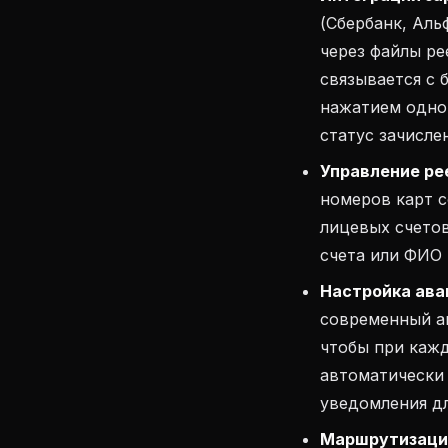
(Сбербанк, Аль
через файлы ре
связывается с 
нажатием одной
статус зачисле
Управление ре
номеров карт с
лицевых счетов
счета или ФИО 
Настройка ава
современный ав
чтобы при кажд
автоматически
уведомления д
Маршрутизаци