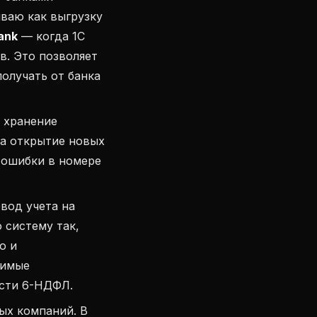
иваю как выгрузку
ank
— когда 1С
в. Это позволяет
олучать от банка
 хранение
на открытие новых
 ошибки в номере
вод учета на
 систему так,
о и
димые
ости 6-НДФЛ.
ых компаний. В