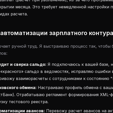
крытии месяца. Это требует немедленной настройки 
идах расчета.
 автоматизации зарплатного контур
чает ручной труд. Я выстраиваю процесс так, чтобы 
лов:
удит и сверка сальдо:
Я подключаюсь к вашей базе, 
«красного» сальдо в ведомостях, исправляю ошибки 
ривожу взаиморасчеты с сотрудниками к состоянию "
ковского обмена:
Настраиваю профиль обмена с ваш
ктБанк). Отрабатываю регламент формирования XML-ф
зку тестового реестра.
оматизации авансов:
Перевожу расчет авансов на а