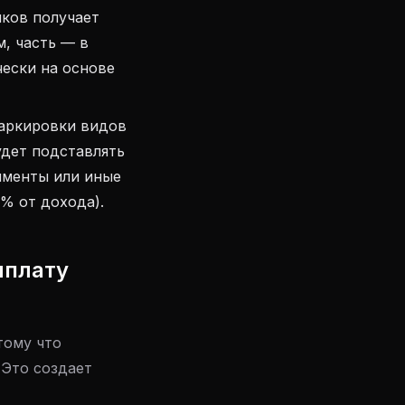
иков получает
м, часть — в
чески на основе
аркировки видов
будет подставлять
именты или иные
% от дохода).
ыплату
тому что
 Это создает