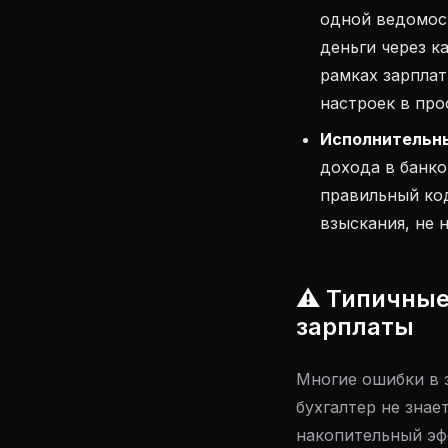
одной ведомост
деньги через к
рамках зарплат
настроек в про
Исполнительны
дохода в банков
правильный код
взыскания, не 
⚠️ Типичные
зарплаты
Многие ошибки в 
бухгалтер не знае
накопительный эф