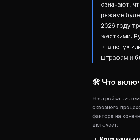
означают, чт
режиме буде
2026 году т
жесткими. Ру
«на лету» ил
штрафам и б
🛠 Что вклю
Настройка систем
сквозного процес
фактора на конеч
включает:
Интеграция за