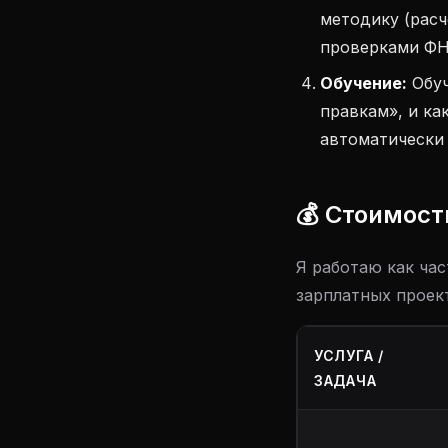
методику (расч
проверками ФН
Обучение:
Обуч
правкам», и ка
автоматически 
💰 Стоимост
Я работаю как ча
зарплатных проек
УСЛУГА /
ЗАДАЧА