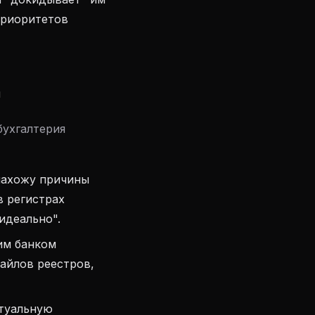
приоритетов
а
бухгалтерия
нахожу причины
в регистрах
идеально".
им банком
айлов реестров,
ктуальную