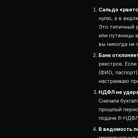
Сальдо «рвется
нулю, а в ведо
Это типичный 
или путаницы в
вы никогда не 
Банк отклоняе
реестров. Если
(ФИО, паспорт)
настраиваю пре
НДФЛ не удерж
Сначала бухгал
прошлый период
подаче 6-НДФЛ
В ведомость п
межрасчетных в