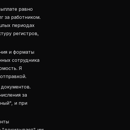
выплате равно
лг за работником.
шлых периодах
ктуру регистров,
ния и форматы
анных сотрудника
омость. Я
отправкой.
 документов.
числения за
ный", и при
енты
а "докидывает" им