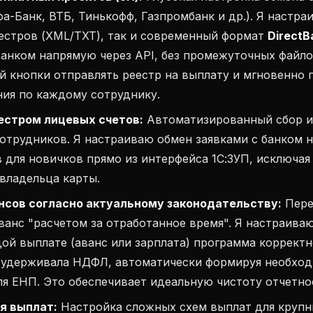
фа-Банк, ВТБ, Тинькофф, Газпромбанк и др.). Я настра
естров (XML/TXT), так и современный формат
DirectB
банком напрямую через API, без промежуточных файло
 кнопки отправлять реестр на выплату и мгновенно п
ния по каждому сотруднику.
естром лицевых счетов:
Автоматизированный сбор и
отрудников. Я настраиваю обмен заявками с банком 
 для новичков прямо из интерфейса 1С:ЗУП, исключая
владельца карты.
нсов согласно актуальному законодательству:
Пере
анс "расчетом за отработанное время". Я настраиваю
ой выплате (аванс или зарплата) программа корректн
 удерживала НДФЛ, автоматически формируя необхо
ля ЕНП. Это обеспечивает идеальную чистоту отчетн
я выплат:
Настройка сложных схем выплат для крупн