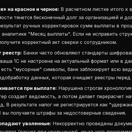
» на красное и черное:
В расчетном листке итого к 
мости тянется бесконечный долг за организацией и до
результат ручных корректировок сумм выплаты в про
 аналитике "Месяц выплаты". Если не исправить стру
получите корректный акт сверки с сотрудником.
т реестр:
Банки часто обновляют стандарты шифрова
 ваша 1С не настроена на актуальный формат или в д
 есть "мусорные" символы, банк заблокирует всю вед
добработку данных, которая очищает реестры перед 
ивается при выплате:
Нарушена строгая хронология
тер создает ведомость, а потом делает перерасчет на
. В результате налог не регистрируется как "удержан
 вы получаете штрафы за недостоверные сведения.
опадают уволенные:
Некорректно проведены докум
ыплат (расчет при увольнении), из-за чего программ