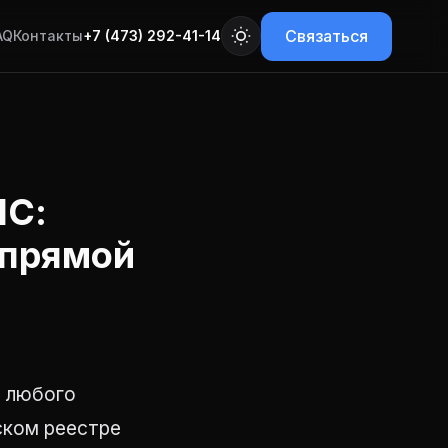
Связаться
AQ
Контакты
+7 (473) 292-41-14
1С:
 прямой
я любого
ском реестре