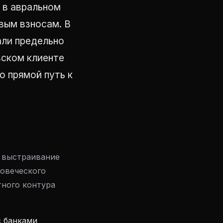
р в авральном
вым взносам. В
али предельно
вском клиенте
о прямой путь к
о выстраивание
овеческого
тного контура
с банками