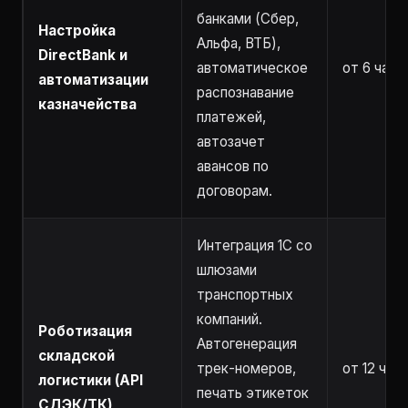
банками (Сбер,
Настройка
Альфа, ВТБ),
DirectBank и
автоматическое
от 6 часо
автоматизации
распознавание
казначейства
платежей,
автозачет
авансов по
договорам.
Интеграция 1С со
шлюзами
транспортных
компаний.
Роботизация
Автогенерация
складской
трек-номеров,
от 12 час
логистики (API
печать этикеток
СДЭК/ТК)