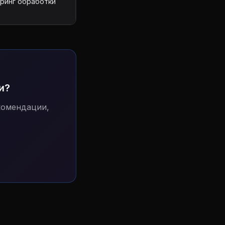
ринг обработки
и?
комендации,