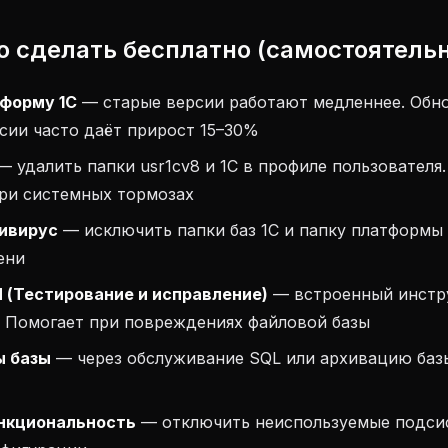
о сделать бесплатно (самостоятель
форму 1С
— старые версии работают медленнее. Обн
сии часто даёт прирост 15–30%
 удалить папки usr1cv8 и 1C в профиле пользователя
при системных тормозах
ивирус
— исключить папки баз 1С и папку платформы 
ени
 (Тестирование и исправление)
— встроенный инстр
. Помогает при повреждениях файловой базы
ы базы
— через обслуживание SQL или архивацию баз
нкциональность
— отключить неиспользуемые подси