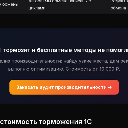
Алгоритмы обмена написаны с
Рефакто
 / обмены
циклами
обмена
С тормозит и бесплатные методы не помогл
ализ производительности: найду узкие места, дам ре
выполню оптимизацию. Стоимость от 10 000 ₽.
Заказать аудит производительности →
 стоимость торможения 1С