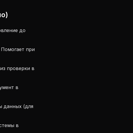
но)
овление до
. Помогает при
из проверки в
умент в
ы данных (для
стемы в