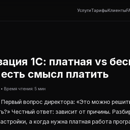
Услуги
Тарифы
Клиенты
F
ация 1С: платная vs бе
 есть смысл платить
• Время чтения: 5 мин
. Первый вопрос директора: «Это можно решит
ь?» Честный ответ: зависит от причины. Разб
астройки, а когда нужна платная работа прог