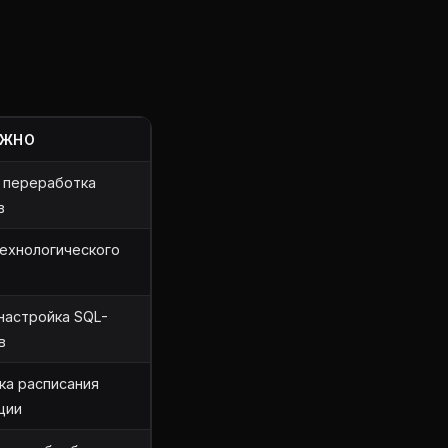
УЖНО
и переработка
в
технологического
 настройка SQL-
в
ка расписания
ции