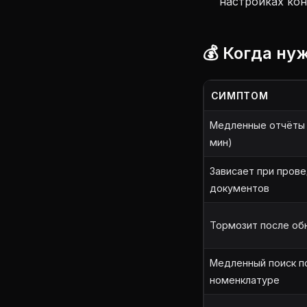
настройках ко
💰 Когда ну
СИМПТОМ
Медленные отчёты 
мин)
Зависает при пров
документов
Тормозит после об
Медленный поиск п
номенклатуре