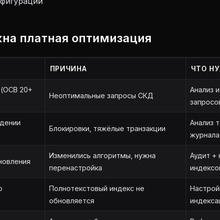
нфигурации
жна платная оптимизация
ПРИЧИНА
ЧТО Н
(ОСВ 20+
Анализ 
Неоптимальные запросы СКД
запросо
едении
Анализ 
Блокировки, тяжёлые транзакции
журнала
Изменились алгоритмы, нужна
Аудит +
новления
перенастройка
индексо
о
Полнотекстовый индекс не
Настрой
обновляется
индекса