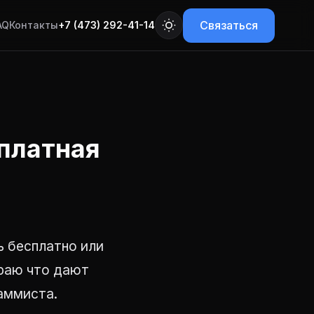
Связаться
AQ
Контакты
+7 (473) 292-41-14
сплатная
ь бесплатно или
ираю что дают
раммиста.