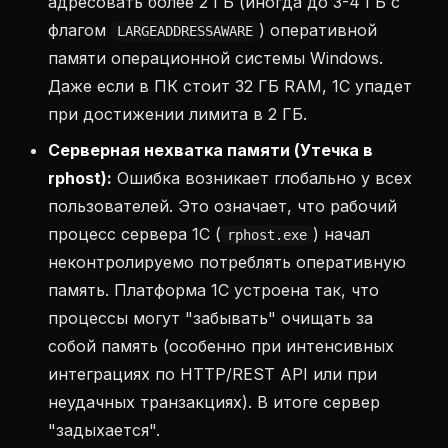
адресовать более 2 ГБ (иногда до 3-4 ГБ с
флагом
) оперативной
LARGEADDRESSAWARE
памяти операционной системы Windows.
Даже если в ПК стоит 32 ГБ RAM, 1С упадет
при достижении лимита в 2 ГБ.
Серверная нехватка памяти (Утечка в
rphost):
Ошибка возникает глобально у всех
пользователей. Это означает, что рабочий
процесс сервера 1С (
) начал
rphost.exe
неконтролируемо потреблять оперативную
память. Платформа 1С устроена так, что
процессы могут "забывать" очищать за
собой память (особенно при интенсивных
интеграциях по HTTP/REST API или при
неудачных транзакциях). В итоге сервер
"задыхается".