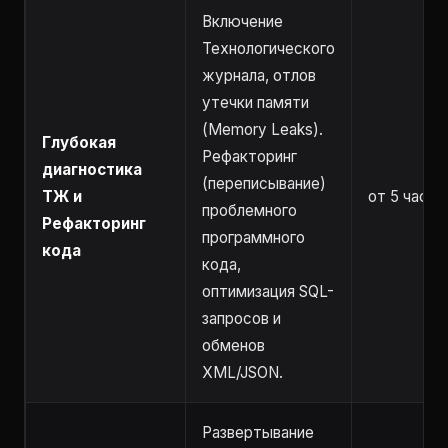
Включение
Технологического
журнала, отлов
утечки памяти
(Memory Leaks).
Глубокая
Рефакторинг
диагностика
(переписывание)
ТЖ и
от 5 часов
проблемного
Рефакторинг
программного
кода
кода,
оптимизация SQL-
запросов и
обменов
XML/JSON.
Развертывание