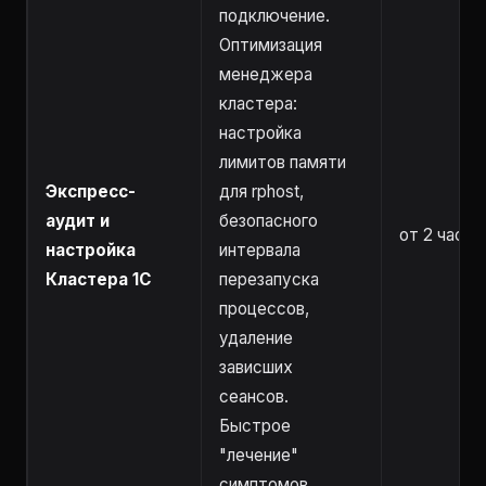
подключение.
Оптимизация
менеджера
кластера:
настройка
лимитов памяти
Экспресс-
для rphost,
аудит и
безопасного
от 2 часов
настройка
интервала
Кластера 1С
перезапуска
процессов,
удаление
зависших
сеансов.
Быстрое
"лечение"
симптомов.