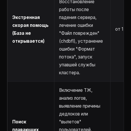
Восстановление
работы после
Экстренная
падения сервера,
скорая помощь
лечение ошибки
от 1 ча
(База не
"Файл поврежден"
открывается)
(chdbfl), устранение
ошибки "Формат
потока", запуск
упавшей службы
кластера.
Включение ТЖ,
анализ логов,
выявление причины
дедлоков или
Поиск
"вылетов"
плавающих
пользователей.