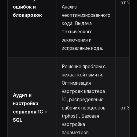
от 2 ча
ошибок и
Анализ
блокировок
неоптимизированного
кода. Выдача
технического
заключения и
исправление кода.
Решение проблем с
нехваткой памяти.
Оптимизация
настроек кластера
Аудит и
1С, распределение
настройка
рабочих процессов
от 3 ча
серверов 1С +
(rphost). Базовая
SQL
настройка
параметров