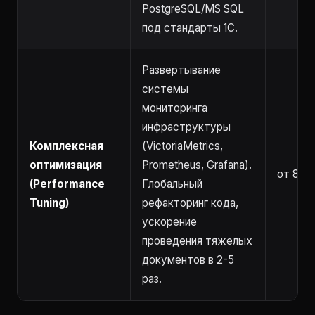
PostgreSQL/MS SQL
под стандарты 1С.
Развертывание
системы
мониторинга
инфраструктуры
Комплексная
(VictoriaMetrics,
оптимизация
Prometheus, Grafana).
от 8 ча
(Performance
Глобальный
Tuning)
рефакторинг кода,
ускорение
проведения тяжелых
документов в 2-5
раз.