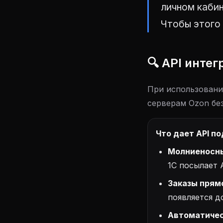
личном кабин
Чтобы этого 
🔍 API интег
При использовании
серверам Ozon бе
Что дает API п
Молниеносны
1С посылает 
Заказы прямо
появляется д
Автоматичес