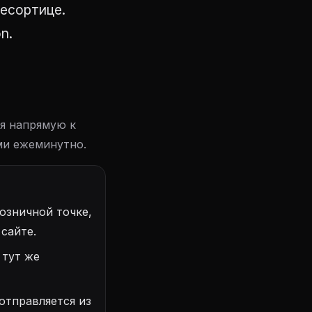
ресортице.
n.
ся напрямую к
ми ежеминутно.
озничной точке,
сайте.
 тут же
отправляется из