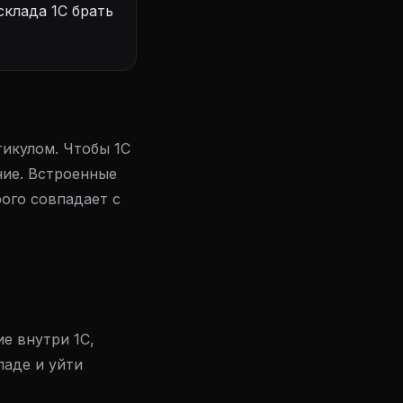
склада 1С брать
тикулом. Чтобы 1С
ние. Встроенные
рого совпадает с
е внутри 1С,
ладе и уйти