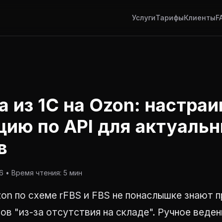
Услуги
Тарифы
Клиенты
F
а из 1С на Ozon: настра
цию по API для актуаль
в
 • Время чтения: 5 мин
on по схеме rFBS и FBS не понаслышке знают 
ов "из-за отсутствия на складе". Ручное веден