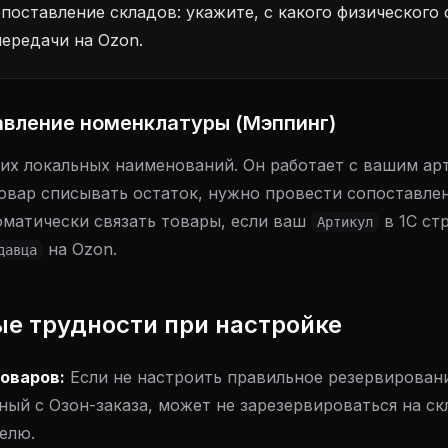
поставление складов: укажите, с какого физического 
передачи на Ozon.
авление номенклатуры (Мэппинг)
ших локальных наименований. Он работает с вашим ар
товар списывать остаток, нужно провести сопоставле
оматически связать товары, если ваш
в 1С ст
Артикул
на Ozon.
давца
е трудности при настройке
оваров:
Если не настроить правильное резервировани
ный с Озон-заказа, может не зарезервироваться на ск
елю.