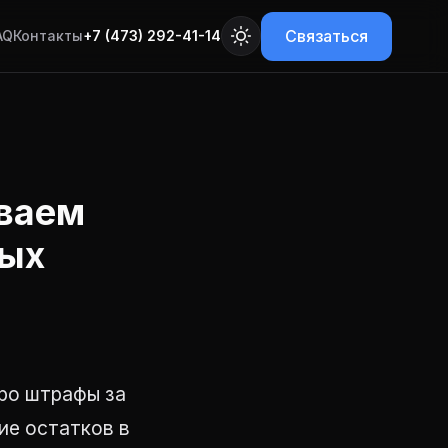
Связаться
AQ
Контакты
+7 (473) 292-41-14
иваем
ных
про штрафы за
ие остатков в