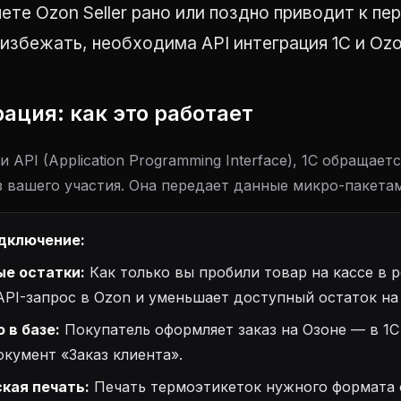
ете Ozon Seller рано или поздно приводит к пе
избежать, необходима API интеграция 1С и Ozo
рация: как это работает
 API (Application Programming Interface), 1С обращает
з вашего участия. Она передает данные микро-пакета
одключение:
е остатки:
Как только вы пробили товар на кассе в р
API-запрос в Ozon и уменьшает доступный остаток на 
 в базе:
Покупатель оформляет заказ на Озоне — в 1С
окумент «Заказ клиента».
кая печать:
Печать термоэтикеток нужного формата 