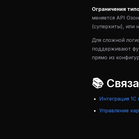
Ограничения типо
меняется API Озо
(суперхиты), или
Для сложной логи
поддерживают фун
прямо из конфигур
📚 Связ
Интеграция 1С 
Управление кар