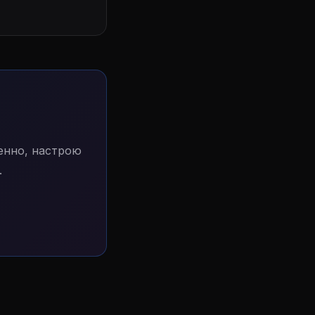
енно, настрою
.