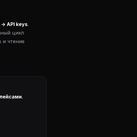
-> API keys
.
лный цикл
 и чтение
плейсами
.