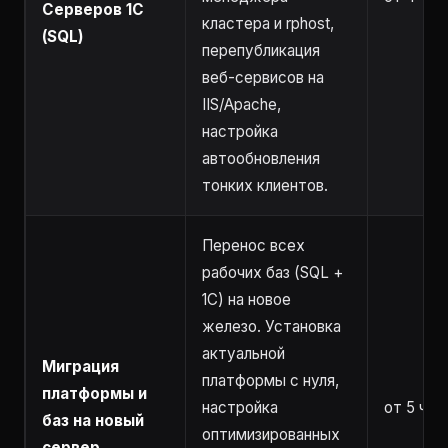
Серверов 1С
кластера и rphost,
(SQL)
перепубликация
веб-сервисов на
IIS/Apache,
настройка
автообновления
тонких клиентов.
Перенос всех
рабочих баз (SQL +
1C) на новое
железо. Установка
актуальной
Миграция
платформы с нуля,
платформы и
настройка
от 5 час
баз на новый
оптимизированных
сервер