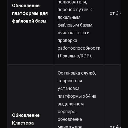
пользователя,
Обновление
перенос путей к
платформы для
от 3 час
локальным
файловой базы
файловым базам,
очистка кэша и
проверка
работоспособности
(Локально/RDP).
Остановка служб,
корректная
установка
платформы x64 на
выделенном
сервере,
Обновление
обновление
Кластера
менеджера
от 4 час