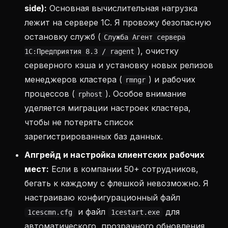
side):
Основная вычислительная нагрузка
лежит на сервере 1С. Я провожу безопасную
остановку служб (
Служба Агент сервера
), очистку
1С:Предприятия 8.3 / ragent
серверного кэша и установку новых релизов
менеджеров кластера (
) и рабочих
rmngr
процессов (
). Особое внимание
rphost
уделяется миграции настроек кластера,
чтобы не потерять список
зарегистрированных баз данных.
Апгрейд и настройка клиентских рабочих
мест:
Если в компании 50+ сотрудников,
бегать к каждому с флешкой невозможно. Я
настраиваю конфигурационный файл
и файл
для
1cescmn.cfg
1cestart.exe
автоматического, прозрачного обновления