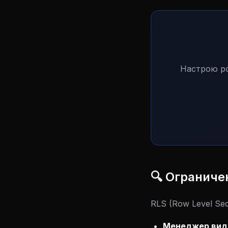
Настрою ро
🔍 Ограниче
RLS (Row Level Se
Менеджер види