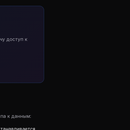
чу доступ к
упа к данным:
станавливается