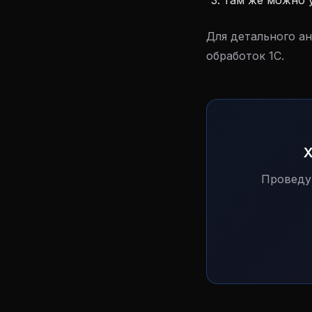
Там же можно у
Для детального а
обработок 1С.
Х
Проведу