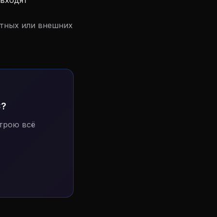
 входят
ртных или внешних
С?
трою всё