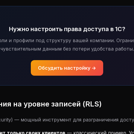
Нужно настроить права доступа в 1С?
ли и профили под структуру вашей компании. Ограни
чувствительным данным без потери удобства работы.
Обсудить настройку →
ния на уровне записей (RLS)
curity) — мощный инструмент для разграничения дост
т только своих клиентов
— классический пример. У