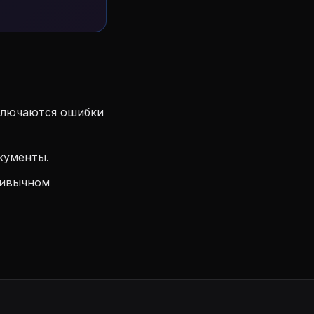
ключаются ошибки
кументы.
ривычном