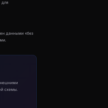
 для
мен данными «без
ми.
внешними
й схемы.