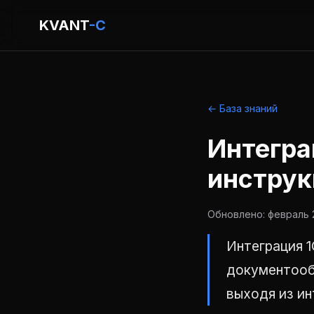
KVANT
-C
← База знаний
Интегра
инструк
Обновлено: февраль 2
Интеграция 
документообо
выходя из ин