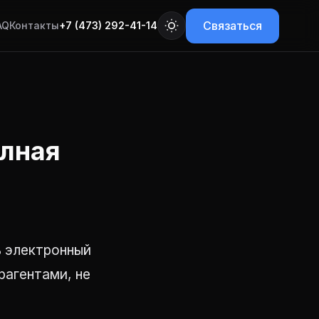
Связаться
AQ
Контакты
+7 (473) 292-41-14
олная
ь электронный
рагентами, не