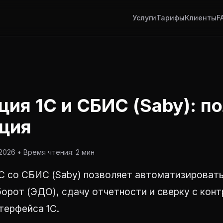
Услуги
Тарифы
Клиенты
F
ция 1С и СБИС (Saby): п
ция
026 • Время чтения: 2 мин
1С со СБИС (Saby) позволяет автоматизироват
рот (ЭДО), сдачу отчетности и сверку с конт
терфейса 1С.