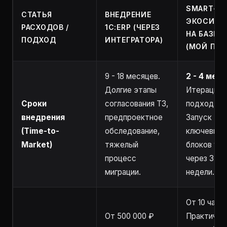
SMART-
СТАТЬЯ
ВНЕДРЕНИЕ
ЭКОСИСТ
РАСХОДОВ /
1С:ERP (ЧЕРЕЗ
НА БАЗЕ У
ПОДХОД
ИНТЕГРАТОРА)
(МОЙ ПОД
9 - 18 месяцев.
2 - 4 меся
Долгие этапы
Итерацион
Сроки
согласования ТЗ,
подход (Agi
внедрения
предпроектное
Запуск
(Time-to-
обследование,
ключевых
Market)
тяжелый
блоков уж
процесс
через 3-4
миграции.
недели.
От 10 часов
От 500 000 ₽
Практичес