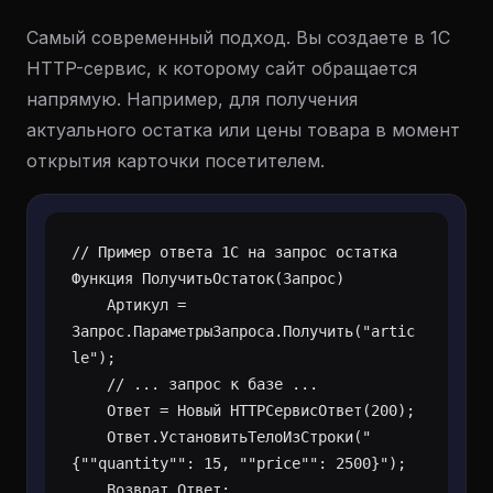
Самый современный подход. Вы создаете в 1С
HTTP-сервис, к которому сайт обращается
напрямую. Например, для получения
актуального остатка или цены товара в момент
открытия карточки посетителем.
// Пример ответа 1С на запрос остатка

Функция ПолучитьОстаток(Запрос)

    Артикул = 
Запрос.ПараметрыЗапроса.Получить("artic
le");

    // ... запрос к базе ...

    Ответ = Новый HTTPСервисОтвет(200);

    Ответ.УстановитьТелоИзСтроки("
{""quantity"": 15, ""price"": 2500}");

    Возврат Ответ;
