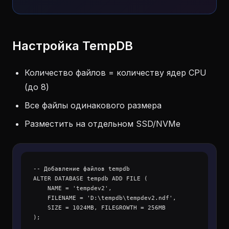
Настройка TempDB
Количество файлов = количеству ядер CPU
(до 8)
Все файлы одинакового размера
Разместить на отдельном SSD/NVMe
-- Добавление файлов tempdb

ALTER DATABASE tempdb ADD FILE (

    NAME = 'tempdev2',

    FILENAME = 'D:\tempdb\tempdev2.ndf',

    SIZE = 1024MB, FILEGROWTH = 256MB
