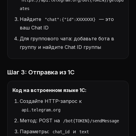
https://api.telegram.org/bot{TOKEN}/getUpd
ates
Найдите
— это
"chat":{"id":XXXXXXX}
ваш Chat ID
Для группового чата: добавьте бота в
группу и найдите Chat ID группы
Шаг 3: Отправка из 1С
Код на встроенном языке 1С:
Создайте HTTP-запрос к
api.telegram.org
Метод: POST на
/bot{TOKEN}/sendMessage
Параметры:
и
chat_id
text