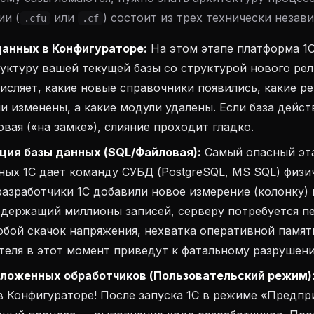
ии (
или
) состоит из трех технически незав
.cfu
.cf
анных в Конфигураторе:
На этом этапе платформа 1
уктуру вашей текущей базы со структурой нового рел
сляет, какие новые справочники появились, какие р
и изменены, а какие модули удалены. Если база дейс
вая («на замке»), слияние проходит гладко.
ция базы данных (SQL/Файловая):
Самый опасный эта
ых 1С дает команду СУБД (PostgreSQL, MS SQL) физи
разработчики 1С добавили новое измерение (колонку)
одержащий миллионы записей, серверу потребуется п
юбой скачок напряжения, нехватка оперативной памят
теля в этот момент приведут к фатальному разрушени
ложенных обработчиков (Пользовательский режим)
в Конфигураторе! После запуска 1С в режиме «Предпр