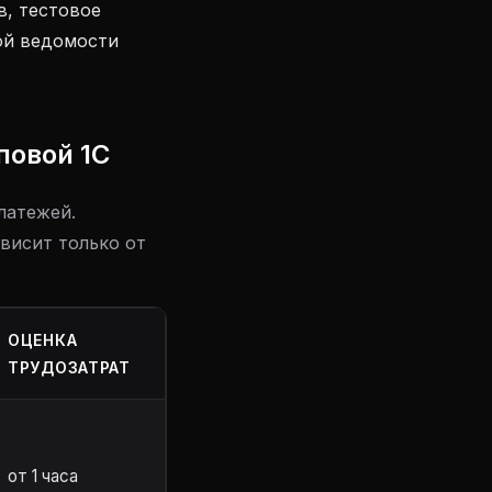
в, тестовое
ой ведомости
повой 1С
латежей.
висит только от
ОЦЕНКА
ТРУДОЗАТРАТ
от 1 часа