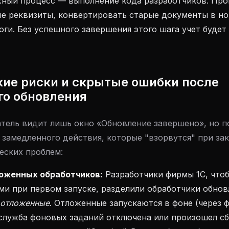
жный процесс — выполнение кода разработчиков. Пр
ые реквизиты, конвертировать старые документы в н
оги. Без успешного завершения этого шага учет будет
кие риски и скрытые ошибки после
го обновления
тель видит лишь окно «Обновление завершено», но п
 замедленного действия, которые "взорвутся" при за
еских проблем:
оженных обработчиков:
Разработчики фирмы 1С, чтоб
ми при первом запуске, разделили обработчики обнов
отложенные
. Отложенные запускаются в фоне (через 
 служба фоновых заданий отключена или произошел сб