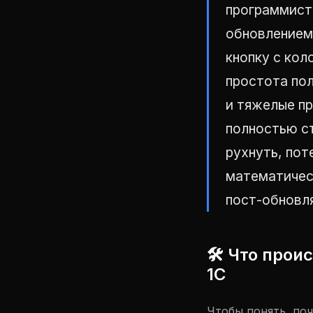
программиста
обновлением
кнопку с ко
простота по
и тяжелые п
полностью с
рухнуть, пот
математичес
пост-обновл
🛠 Что прои
1С
Чтобы понять, по