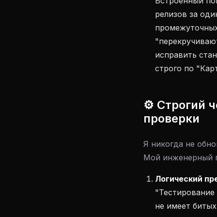
Встроенный пом
релизов за оди
промежуточных
"перекручивают
исправить ста
строго по "Кар
⚙️ Строгий 
проверки
Я никогда не обно
Мой инженерный п
Логический пр
"Тестирование 
не имеет битых