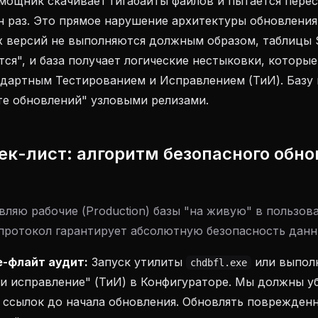
ощник скачивает гигабайты файлов и пытается перес
н раз. Это прямое нарушение архитектуры обновления
 версий не выполняются должным образом, таблицы 
ся", и база получает логические нестыковки, которы
ндартным Тестированием и Исправлением (ТиИ). Базу
те обновлений" узловыми релизами.
чек-лист: алгоритм безопасного обно
вляю рабочие (Production) базы "на живую" в пользов
ротокол гарантирует абсолютную безопасность данн
е-флайт аудит:
Запуск утилиты
или выпол
chdbfl.exe
и исправление" (ТиИ) в Конфигураторе. Мы должны уб
 ссылок до начала обновления. Обновлять поврежден