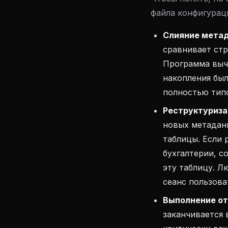
файла конфигурац
Слияние метад
сравнивает стр
Программа вычи
накопления был
полностью типо
Реструктуриза
новых метаданн
таблицы. Если 
бухгалтерии, с
эту таблицу. Л
сеанс пользова
Выполнение от
заканчивается 