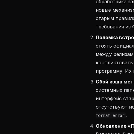
обработчика за
новые механизм
старым правила
требования из 
Поломка встро
стоять официал
между релизами
конфликтовать
программу. Их
Сбой кэша мет
системных папк
интерфейс стар
отсутствуют н
.
format error
Обновление «П