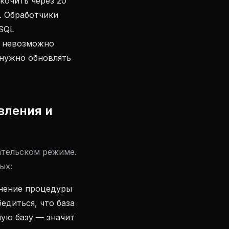
кочить через 20
. Обработчики
SQL
е невозможно
 нужно обновлять
вления и
ательском режиме.
ых:
нение процедуры
едиться, что база
ную базу — значит