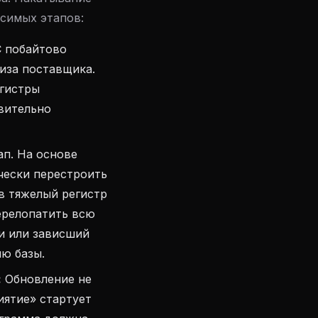
исимых этапов:
С побайтово
иза поставщика.
егистры
твительно
п. На основе
чески перестроить
 в тяжелый регистр
ерелопатить всю
и или зависший
ю базы.
:
Обновление не
иятие» стартует