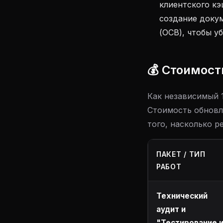
клиентского кэ
создание доку
(ОСВ), чтобы у
💰 Стоимост
Как независимый 1
Стоимость обновле
того, насколько р
ПАКЕТ / ТИП
РАБОТ
Технический
аудит и
"Тестирование 