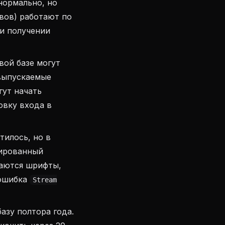
нормально, но
вов) работают по
ри получении
ой базе могут
 выпускаемые
гут начать
овку входа в
тилось, но в
шированный
ваются шрифты,
 ошибка
Stream
азу полтора года.