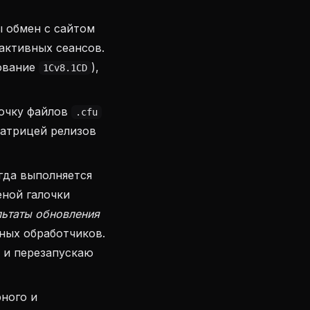
 обмен с сайтом
 активных сеансов.
ование
),
1Cv8.1CD
почку файлов
.cfu
матрицей релизов
гда выполняется
ной галочки
льтаты обновления
ных обработчиков.
 и перезапускаю
ного и