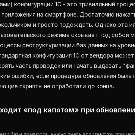
ми) конфигурации 1С - это тривиальный проце
 приложения на смартфоне. Достаточно нажа
локольчиком и просто подождать. Однако эта 
льзовательского режима скрывает под собой 
роцессы реструктуризации баз данных на уров
тандартная конфигурация 1С от вендора може
ерять часть проводок или начать выдавать "ф
кие ошибки, если процедура обновления была 
яющие скрипты не отработали до конца.
сходит «под капотом» при обновлен
чему базы ломаются, нужно знать архитектуру процес