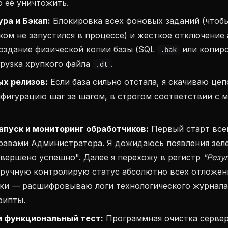
 её уничтожить.
ра и Бэкап:
Блокировка всех фоновых заданий (чтобы
ком не запустился в процессе) и жесткое отключение
оздание физической копии базы (SQL
или копир
.bak
грузка хрупкого файла
.
.dt
ых релизов:
Если база сильно отстала, я скачиваю це
фигурацию шаг за шагом, в строгом соответствии с 
апуск и мониторинг обработчиков:
Первый старт все
равами Администратора. Я дожидаюсь появления зеле
вершено успешно". Далее я перехожу в регистр
"Резу
ручную контролирую статус абсолютно всех отложен
бки — расшифровываю логи технологического журнала
рипты.
и функциональный тест:
Программная очистка сервер