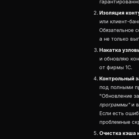
гарантированно
Изоляция конту
или клиент-бан
Обязательное с
а не только вы
Накатка узлов
и обновляю кон
от фирмы 1С.
Контрольный з
под полными п
"Обновление за
программы"
и в
Если есть оши
проблемные ск
Очистка кэша 