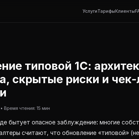
Услуги
Тарифы
Клиенты
F
ние типовой 1С: архите
а, скрытые риски и чек-
и
• Время чтения: 15 мин
де бытует опасное заблуждение: многие собст
галтеры считают, что обновление «типовой» (