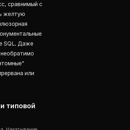
сс, сравнимый с
ть желтую
иллюзорная
монументальные
не SQL. Даже
т необратимо
антомные"
прервана или
ии типовой
са. Накатывание