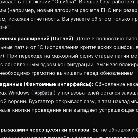
висает в положении "Ошибка". Внешне база работает 
ы (например, новый алгоритм расчета ЕНС или резер
м, искажая отчетность. Вы узнаете об этом только п
ФНС.
енных расширений (Патчей):
Даже в полностью типов
ьные патчи от 1С (исправления критических ошибок,
). При переходе на мажорный релиз старые патчи мо
 с обновленным ядром конфигурации, вызывая блокир
 необходимо грамотно вычищать перед обновлением.
аданных (Фантомные интерфейсы):
Обновление нака
ах Windows (
) у пользователей остался закэ
AppData
ой версии. Бухгалтер открывает базу, а там наклады
овые кнопки проведения или выпадает устрашающая
рыжками» через десятки релизов:
Вы не обновляли б