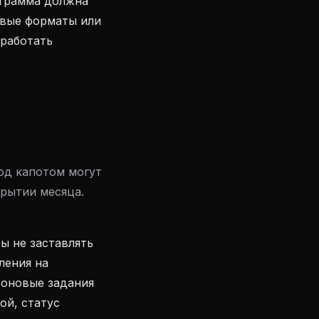
ограмма должна
овые форматы или
 работать
од капотом могут
крытии месяца.
ы не заставлять
ления на
фоновые задания
ой, статус