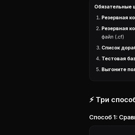
Обязательные 
Резервная к
Резервная к
файл (.cf)
Список дора
Тестовая ба
Выгоните по
⚡ Три спосо
Способ 1: Сра