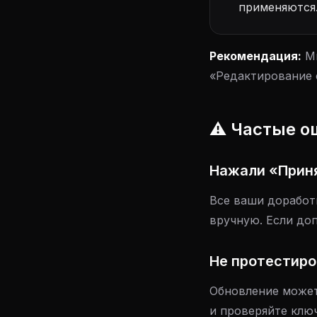
применяются
Рекомендация:
Ми
«Редактирование 
⚠️ Частые о
Нажали «Приня
Все ваши доработ
вручную. Если до
Не протестиро
Обновление может
и проверяйте клю