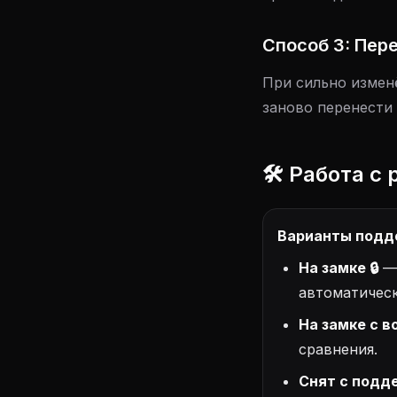
Способ 3: Пер
При сильно измен
заново перенести 
🛠️ Работа 
Варианты подд
На замке 🔒
— 
автоматическ
На замке с 
сравнения.
Снят с подд