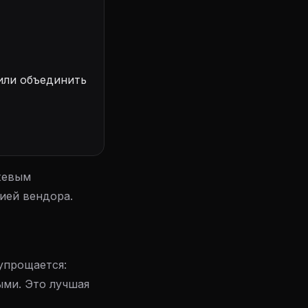
 или объединить
жевым
ией вендора.
упрощается:
ыми. Это лучшая