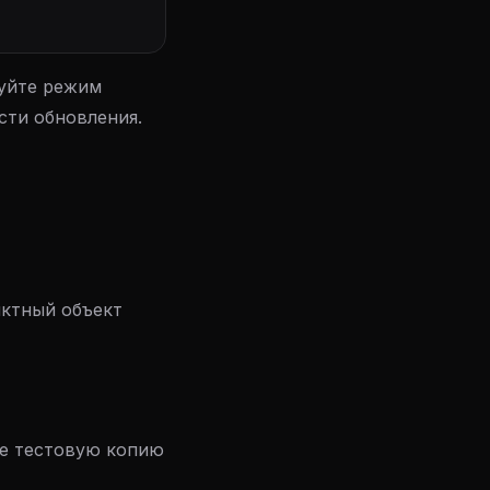
уйте режим
сти обновления.
иктный объект
те тестовую копию