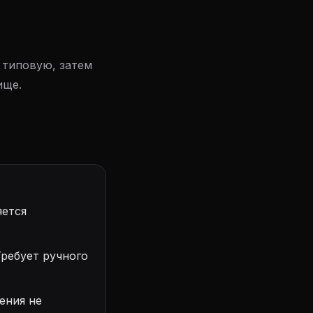
 типовую, затем
ище.
яется
ребует ручного
ения не