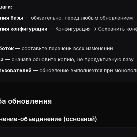
шаги:
опия базы
— обязательно, перед любым обновлением
опия конфигурации
— Конфигурация → Сохранить кон
боток
— составьте перечень всех изменений
за
— сначала обновите копию, не продуктивную базу
льзователей
— обновление выполняется при монопол
ба обновления
внение-объединение (основной)