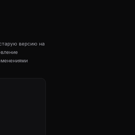
старую версию на
овление
изменениями