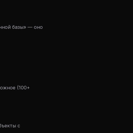
нной базы» — оно
ложное (100+
бъекты с