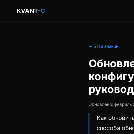
KVANT
-C
← База знаний
Обновле
конфигу
руковод
Обновлено: февраль 
Как обновить
способа обн