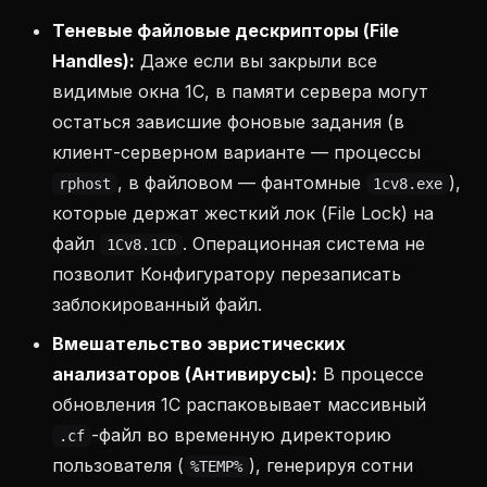
Теневые файловые дескрипторы (File
Handles):
Даже если вы закрыли все
видимые окна 1С, в памяти сервера могут
остаться зависшие фоновые задания (в
клиент-серверном варианте — процессы
, в файловом — фантомные
),
rphost
1cv8.exe
которые держат жесткий лок (File Lock) на
файл
. Операционная система не
1Cv8.1CD
позволит Конфигуратору перезаписать
заблокированный файл.
Вмешательство эвристических
анализаторов (Антивирусы):
В процессе
обновления 1С распаковывает массивный
-файл во временную директорию
.cf
пользователя (
), генерируя сотни
%TEMP%