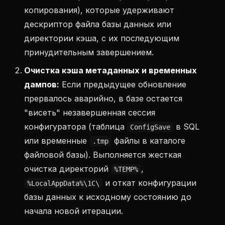
копирования), которые удерживают
дескриптор файла базы данных или
директории кэша, с их последующим
принудительным завершением.
Очистка кэша метаданных и временных
дампов:
Если предыдущее обновление
прервалось аварийно, в базе остается
"висеть" незавершенная сессия
конфигуратора (таблица
в SQL
ConfigSave
или временные
файлы в каталоге
.tmp
файловой базы). Выполняется жесткая
очистка директорий
,
%TEMP%
и откат конфигурации
%LocalAppData%\1C\
базы данных к исходному состоянию до
начала новой итерации.