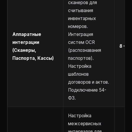
сканеров для
считывания
инвентарных
номеров.
Аппаратные
Интеграция
интеграции
систем OCR
8 – 1
(Сканеры,
(распознавания
Паспорта, Кассы)
паспортов).
Настройка
шаблонов
договоров и актов.
Подключение 54-
ФЗ.
Настройка
межсервисных
интервалов для