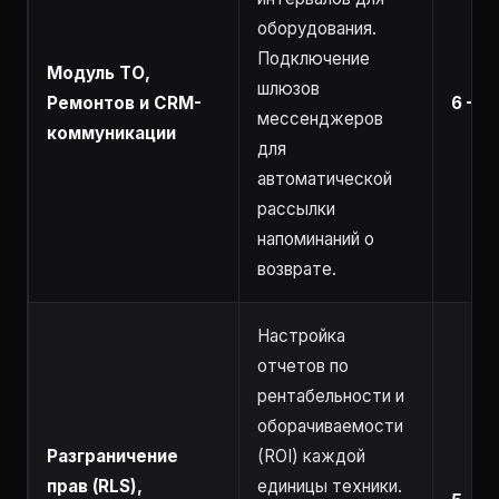
оборудования.
Подключение
Модуль ТО,
шлюзов
Ремонтов и CRM-
6 – 1
мессенджеров
коммуникации
для
автоматической
рассылки
напоминаний о
возврате.
Настройка
отчетов по
рентабельности и
оборачиваемости
Разграничение
(ROI) каждой
прав (RLS),
единицы техники.