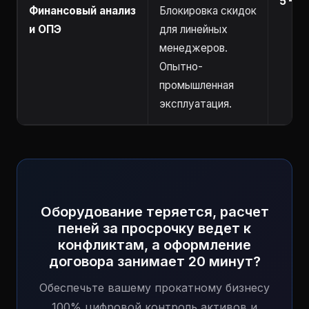
5 – 1
Финансовый анализ
Блокировка скидок
и ОПЭ
для линейных
менеджеров.
Опытно-
промышленная
эксплуатация.
Оборудование теряется, расчет
пеней за просрочку ведет к
конфликтам, а оформление
договора занимает 20 минут?
Обеспечьте вашему прокатному бизнесу
100% цифровой контроль активов и