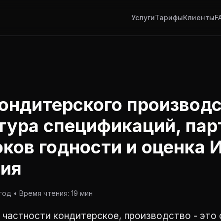
Услуги
Тарифы
Клиенты
F
кондитерского производс
тура спецификаций, па
оков годности и оценка 
ния
од • Время чтения: 19 мин
 частности кондитерское, производство - это 