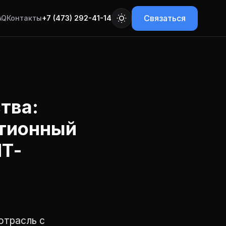
Связаться
AQ
Контакты
+7 (473) 292-41-14
тва:
ртионный
ИТ-
отрасль с