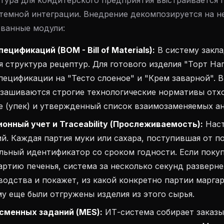
тура для кондитерского предприятия выстраивается 
темной интеграции. Внедрение декомпозируется на н
ованные модули:
ецификаций (BOM - Bill of Materials):
В систему закл
 структура рецептур. Для готового изделия "Торт На
ецификации на "Тесто слоеное" и "Крем заварной". 
зашиваются строгие технологические нормативы отхо
 (упек) и утвержденный список взаимозаменяемых ан
онный учет и Traceability (Прослеживаемость):
Наст
ий. Каждая партия муки или сахара, поступившая от п
льный идентификатор со сроком годности. Если поку
ртию печенья, система за несколько секунд разверне
водства и покажет, из какой конкретно партии марга
му еще были отгружены изделия из этого сырья.
сменных заданий (MES):
ИТ-система собирает заказы