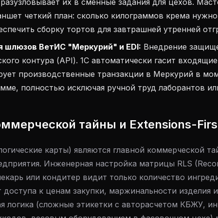
разузловывает их в сменные задания для цехов. Мас
аншет четкий план: сколько килограммов крема нужно
беспечить сборку тортов для завтрашней утренней отг
 шлюзов ВетИС "Меркурий" и EDI:
Внедрение защищ
кого контура (API). 1С автоматически гасит входящи
ирует производственные транзакции в Меркурий в мо
мме, полностью исключая ручной труд лаборантов или
оммерческой тайны и Extensions-Firs
логические карты) являются главной коммерческой та
дприятия. Инженерная настройка матрицы RLS (Record 
пекарь или кондитер видит только количество ингред
т доступа к ценам закупки, маржинальности изделия 
ая логика (сложные этикетки с авторасчетом КБЖУ, ин