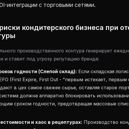
I-интеграции с торговыми сетями.
риски кондитерского бизнеса при от
туры
льного производственного контура генерирует ежед
и и ставит под угрозу репутацию бренда:
роков годности (Слепой склад):
Если складская логис
FO (First Expire, First Out - "первым истекает, первым
ают в цех самое свежее сырье, оставляя старое порт
-система должна аппаратно блокировать использован
ающим сроком годности, предотвращая массовые спис
естоимости и хаос в рецептурах:
Производство кон