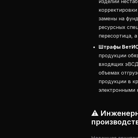
изделий нестаб
корректировки 
замены на фун
ресурсных спец
пересортица, а
Штрафы ВетИС 
продукции обя
входящих эВСД
объемах отгруз
продукции в кр
электронными на
⚠️ Инженер
производст