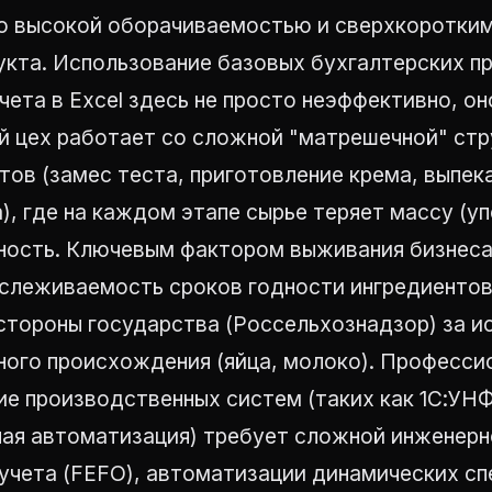
о высокой оборачиваемостью и сверхкоротки
укта. Использование базовых бухгалтерских п
чета в Excel здесь не просто неэффективно, он
й цех работает со сложной "матрешечной" ст
ов (замес теста, приготовление крема, выпек
), где на каждом этапе сырье теряет массу (уп
ность. Ключевым фактором выживания бизнеса
ослеживаемость сроков годности ингредиентов
 стороны государства (Россельхознадзор) за 
ного происхождения (яйца, молоко). Професси
е производственных систем (таких как 1С:УНФ
ная автоматизация) требует сложной инженерн
учета (FEFO), автоматизации динамических сп