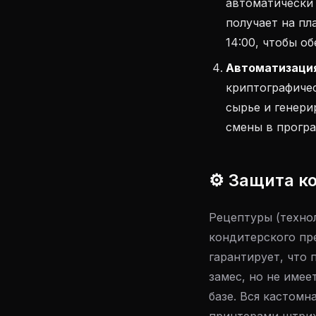
автоматически 
получает на пл
14:00, чтобы о
Автоматизация
криптографичес
сырье и генер
смены в програ
⚙️ Защита к
Рецептуры (техно
кондитерского пре
гарантирует, что 
замес, но не имее
базе. Вся кастомн