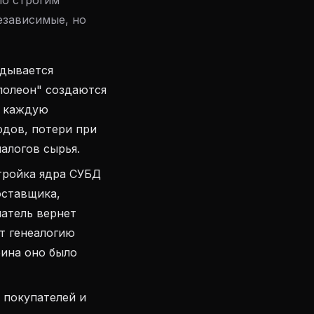
по строгим
езависимые, но
адывается
полеон" создаются
В каждую
дов, потери при
алогов сырья.
ройка ядра СУБД
оставщика,
патель вернет
т генеалогию
рина оно было
 покупателей и