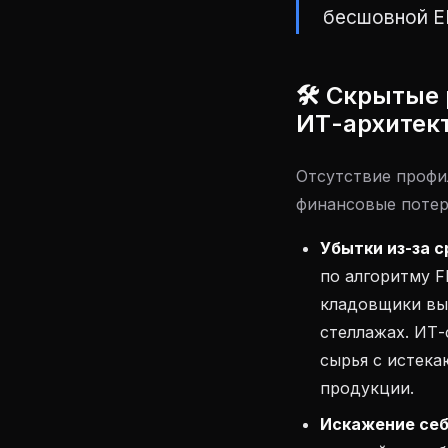
бесшовной ED
🛠 Скрытые 
ИТ-архитек
Отсутствие профи
финансовые потер
Убытки из-за с
по алгоритму FE
кладовщики выд
стеллажах. ИТ
сырья с истек
продукции.
Искажение себ