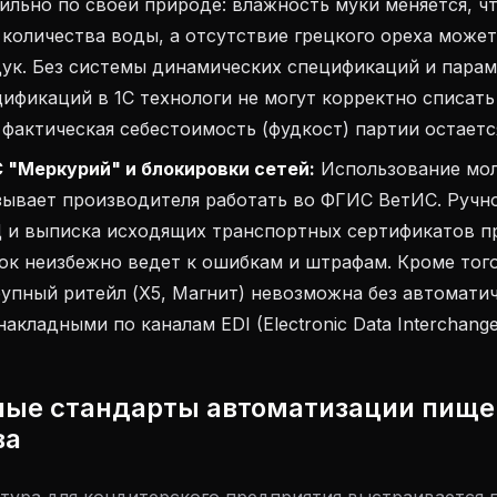
ильно по своей природе: влажность муки меняется, ч
количества воды, а отсутствие грецкого ореха может
дук. Без системы динамических спецификаций и пара
ификаций в 1С технологи не могут корректно списать
 фактическая себестоимость (фудкост) партии остаетс
"Меркурий" и блокировки сетей:
Использование мол
зывает производителя работать во ФГИС ВетИС. Ручн
 и выписка исходящих транспортных сертификатов п
ок неизбежно ведет к ошибкам и штрафам. Кроме того
упный ритейл (X5, Магнит) невозможна без автомати
кладными по каналам EDI (Electronic Data Interchange
ные стандарты автоматизации пище
ва