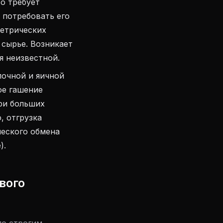
то требует
 потребовать его
метрических
 сырье. Возникает
я неизвестной.
очной и яичной
ое гашение
ри больших
, отгрузка
ческого обмена
).
вого