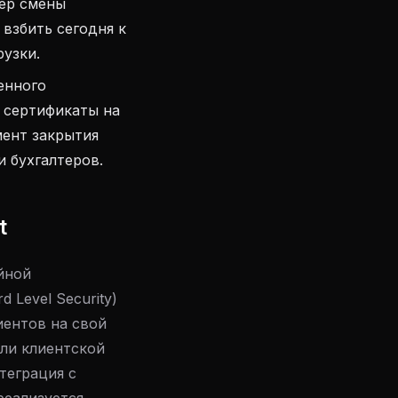
тер смены
 взбить сегодня к
рузки.
енного
е сертификаты на
мент закрытия
 бухгалтеров.
t
йной
Level Security)
иентов на свой
или клиентской
теграция с