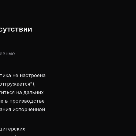
сутствии
невные
тика не настроена
 отгружается"),
иться на дальних
ие в производстве
ания испорченной
дитерских