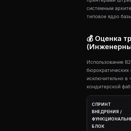
принтерами штрих
системным архите
типовое ядро базы
💰 Оценка т
(Инженерны
Использование B2
бюрократических 
исключительно в 
кондитерской фабр
СПРИНТ
ВНЕДРЕНИЯ /
ФУНКЦИОНАЛЬН
БЛОК