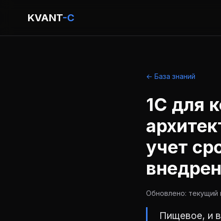
KVANT
-C
← База знаний
1С для 
архитек
учет ср
внедре
Обновлено: текущий г
Пищевое, и в