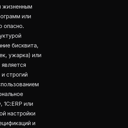
м жизненным
рограмм или
о опасно.
руктурой
ание бисквита,
ек, ужарка) или
 является
 и строгий
использованием
ональное
, 1С:ERP или
ой настройки
ецификаций и