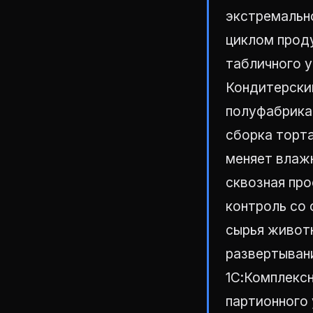
экстремальн
циклом прод
табличного у
Кондитерски
полуфабрикат
сборка торта
меняет влаж
сквозная пр
контроль со
сырья живот
развертывани
1С:Комплекс
партионного 