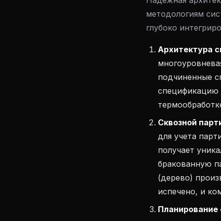
Надежная архитек
методологиям сис
глубоко интегрир
Архитектура сп
многоуровневая
подчиненные сп
спецификацию 
термообработке
Сквозной парти
для учета парт
получает уника
бракованную па
(дерево) произ
испечено, и ко
Планирование 