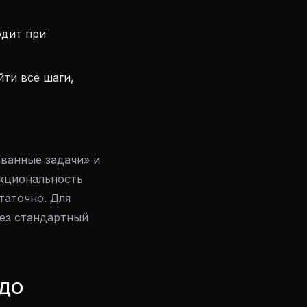
одит при
ти все шаги,
ованные задачи» и
нкциональность
таточно. Для
ез стандартный
ЭДО