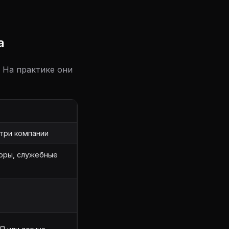
а
. На практике они
утри компании
воры, служебные