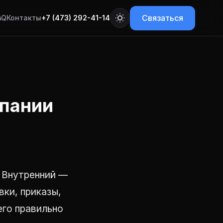
Связаться
AQ
Контакты
+7 (473) 292-41-14
мпании
 Внутренний —
вки, приказы,
его правильно