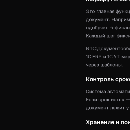
Это главная функц
документ. Наприм
одобряет → финан
Каждый шаг фикси
В 1С:Документооб
1С:ERP и 1С:УТ м
через шаблоны.
Контроль срок
Система автомати
Если срок истёк 
документ лежит у 
Хранение и по