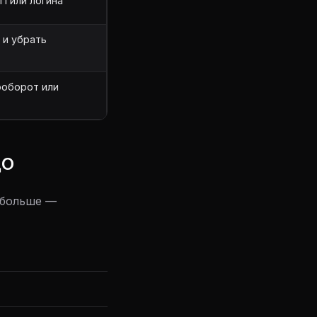
П или логина
 и убрать
ооборот или
ДО
 больше —