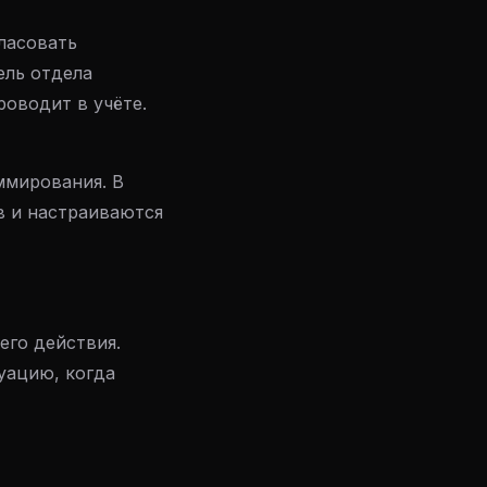
гласовать
ель отдела
оводит в учёте.
ммирования. В
в и настраиваются
его действия.
уацию, когда