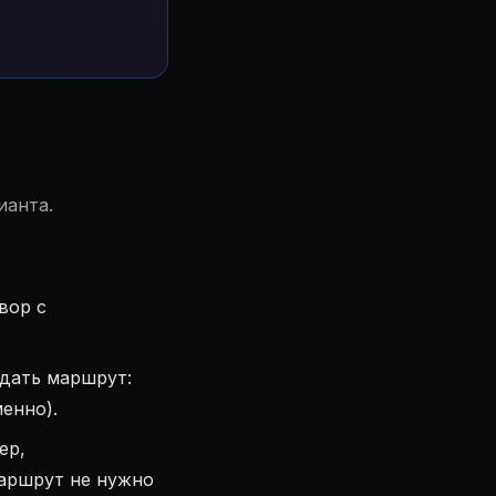
ианта.
вор с
дать маршрут:
енно).
ер,
маршрут не нужно