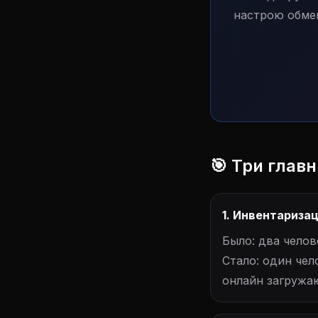
настрою обмен
🎯 Три глав
1. Инвентариза
Было: два челов
Стало: один чел
онлайн загружаю