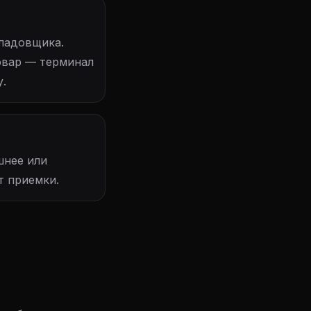
кладовщика.
товар — терминал
у.
шнее или
т приемки.