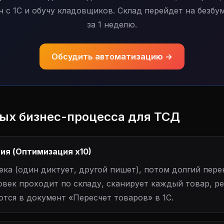
 с 1С и обучу кладовщиков. Склад перейдет на безб
за 1 неделю.
Обсудить автоматизацию →
ных бизнес-процесса для ТСД
ция (Оптимизация х10)
ека (один диктует, другой пишет), потом долгий перен
овек проходит по складу, сканирует каждый товар, р
тся в документ «Пересчет товаров» в 1С.