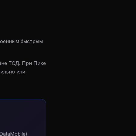
роенным быстрым
ане ТСД. При Пике
вильно или
ataMobile),