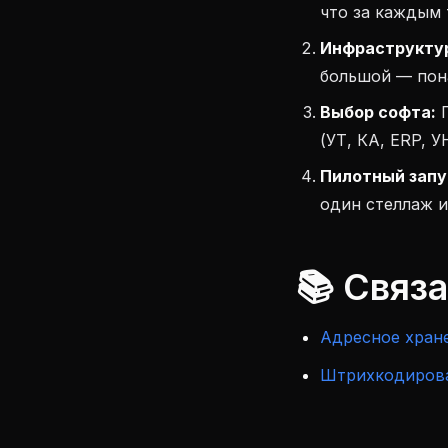
что за каждым 
Инфраструкту
большой — пон
Выбор софта:
П
(УТ, КА, ERP, У
Пилотный запу
один стеллаж и
📚 Связ
Адресное хран
Штрихкодиров