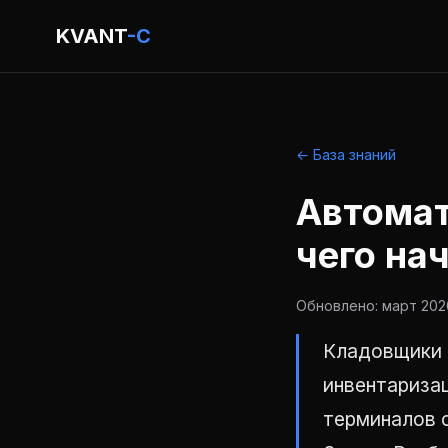
KVANT
-C
← База знаний
Автомат
чего на
Обновлено: март 2026
Кладовщики 
инвентариза
терминалов с