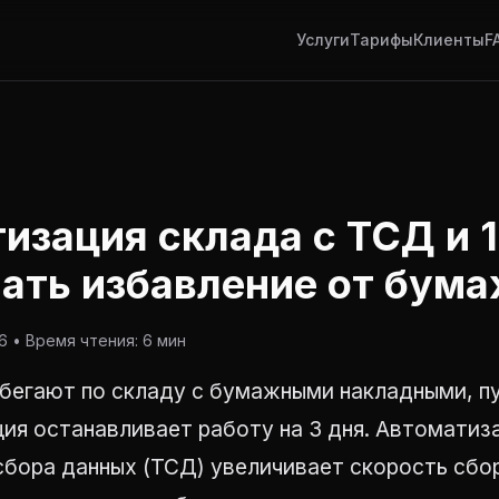
Услуги
Тарифы
Клиенты
F
изация склада с ТСД и 1
чать избавление от бум
 • Время чтения: 6 мин
бегают по складу с бумажными накладными, пу
ция останавливает работу на 3 дня. Автомати
бора данных (ТСД) увеличивает скорость сбор