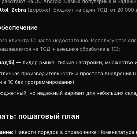
работают на ОС Android. Самые популярные и надежн
Atol
,
Zebra
(дороже). Бюджет на один ТСД: от 20 000 д
обеспечение
ого клиента 1С часто недостаточно. Используются с
авливаются на ТСД + внешняя обработка в 1С):
лад15)
— лидер рынка, гибкие настройки, множество 
тличная производительность и простота внедрения (
 в 1С без программирования).
юджетный, но надежный вариант для небольших скла
ачать: пошаговый план
ание:
Навести порядок в справочнике Номенклатура в