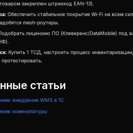
товаром закреплен штрихкод EAN-13).
ра:
Обеспечить стабильное покрытие Wi-Fi на всем скл
адобятся mesh-роутеры.
одобрать лицензию ПО (Клеверенс/DataMobile) под в
НФ).
ск:
Купить 1 ТСД, настроить процесс инвентаризации
 протестировать.
анные статьи
ение: внедрение WMS в 1С
ание номенклатуры