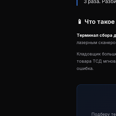
3 раза. Разб
📱 Что такое
Терминал сбора 
лазерным сканером
Кладовщик больше
товара ТСД мгнове
ошибка.
Подберу те