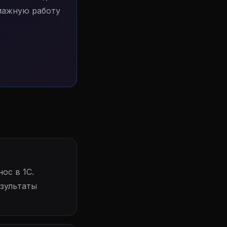
умажную работу
ос в 1С.
езультаты