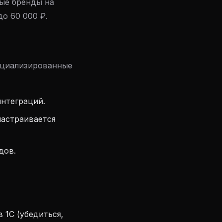
ые бренды на
о 60 000 ₽.
пециализированные
интеграций.
настраивается
дов.
 1С (убедиться,