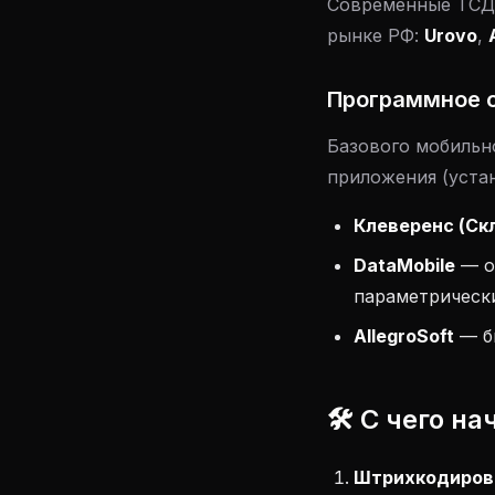
Современные ТСД 
рынке РФ:
Urovo
,
Программное 
Базового мобильн
приложения (устан
Клеверенс (Ск
DataMobile
— о
параметрически
AllegroSoft
— б
🛠️ С чего н
Штрихкодиров