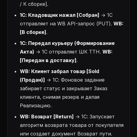
/ К сборке].
1С: Кладовщик нажал [Собран]
→ 1С
отправляет на WB API-запрос (PUT).
WB:
[В сборке]
.
1С: Передал курьеру (Формирование
Акта)
→ 1С отправляет ШК ТТН.
WB:
[Передан в доставку]
.
WB: Клиент забрал товар [Sold
(Продан)]
→ 1С: Фоновое задание
забирает статус и закрывает Заказ
клиента, снимая резерв и делая
Реализацию.
WB: Возврат [Return]
→ 1С: Запускает
алгоритм возврата товара от покупателя
или создает документ Возврат пути.