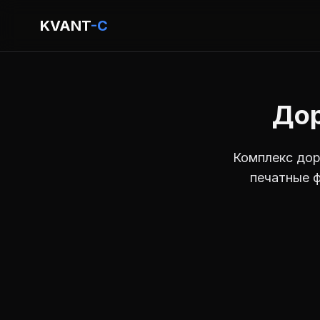
KVANT
-C
Дор
Комплекс дор
печатные ф