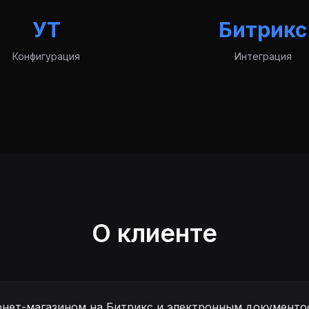
УТ
Битрикс
Конфигурация
Интеграция
О клиенте
рнет-магазином на Битрикс и электронным документо