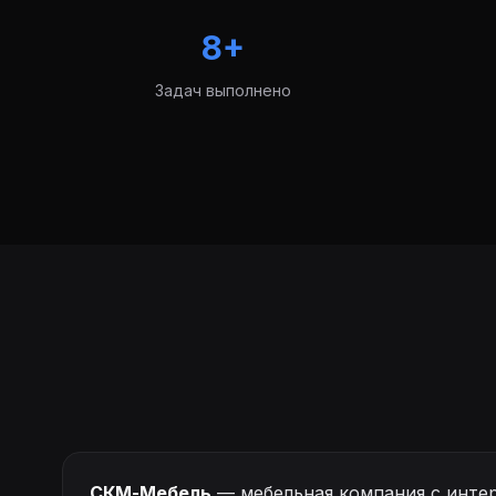
8+
Задач выполнено
СКМ-Мебель
— мебельная компания с инте