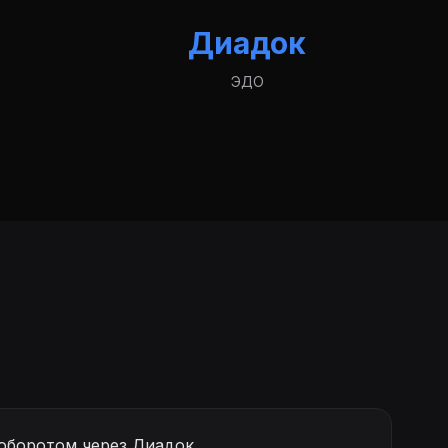
Диадок
ЭДО
оборотом через Диадок.