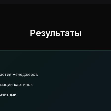
Результаты
частия менеджеров
изации картинок
изитами