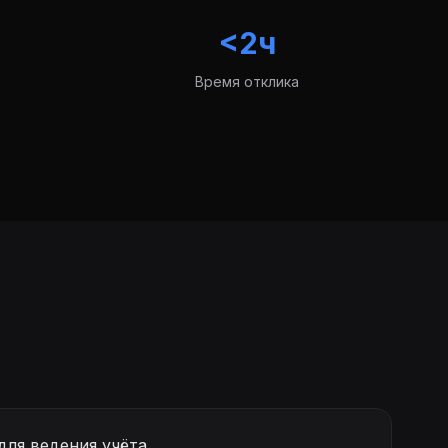
<2ч
Время отклика
для ведения учёта.