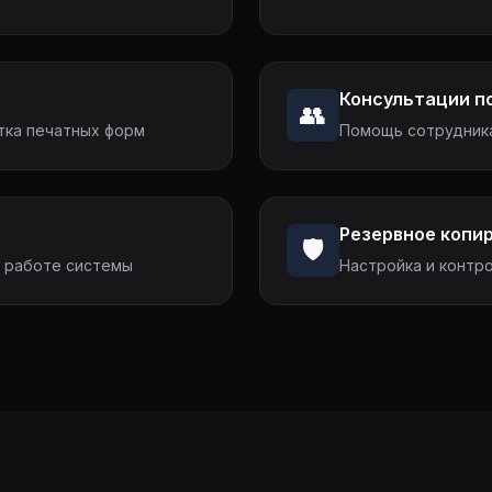
Консультации п
👥
тка печатных форм
Помощь сотрудника
Резервное копи
🛡️
в работе системы
Настройка и контро