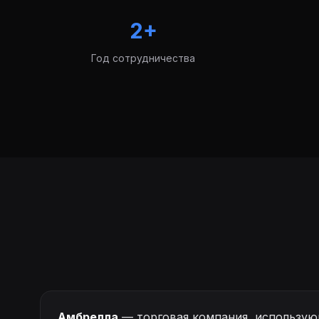
2+
Год сотрудничества
Амбрелла
— торговая компания, использующа