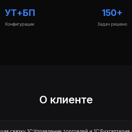
УТ+БП
150+
Конфигурации
Задач решено
О клиенте
я связку 1С:Управление торговлей и 1С:Бухгалтерия 