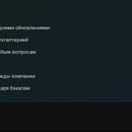
едними обновлениями
ухгалтерией
юбым вопросам
ужды компании
даря бэкапам