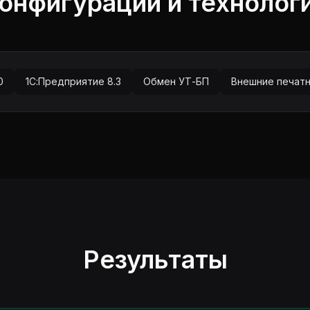
онфигурации и технолог
0
1С:Предприятие 8.3
Обмен УТ-БП
Внешние печат
Результаты