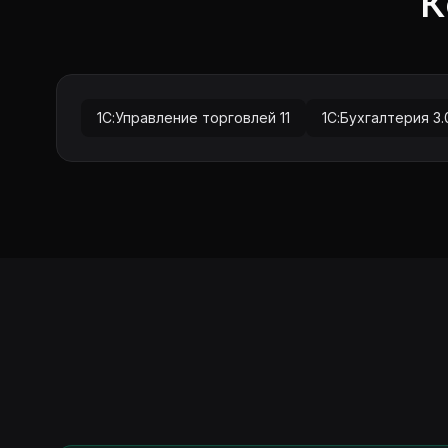
К
1С:Управление торговлей 11
1С:Бухгалтерия 3.