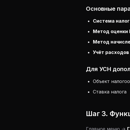
Основные пар
Система нало
Метод оценки
Метод начисл
Учёт расходов
Для УСН допол
Объект налого
Ставка налога
Шаг 3. Фун
Главное меню →
Г