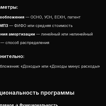
аметры:
гообложения
— ОСНО, УСН, ЕСХН, патент
 МПЗ
— ФИФО или средняя стоимость
ения амортизации
— линейный или нелинейный
— способ распределения
нительно:
обложения: «Доходы» или «Доходы минус расходы»
кциональность программы
лавное → Функциональность