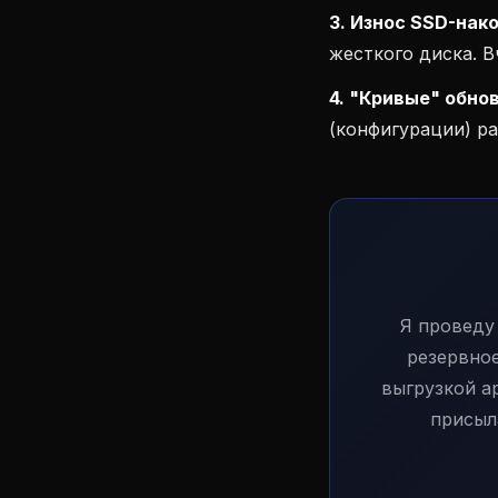
3. Износ SSD-нак
жесткого диска. В
4. "Кривые" обно
(конфигурации) р
Я проведу
резервное
выгрузкой а
присыла