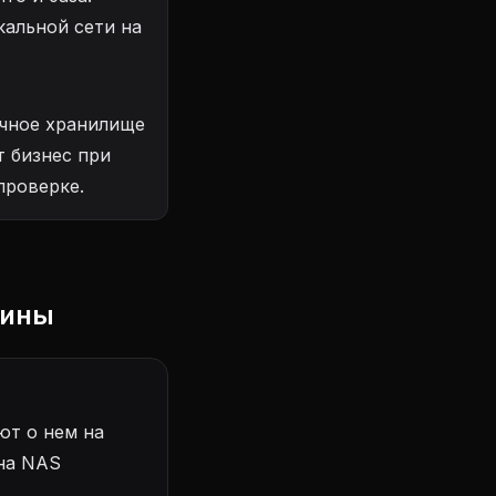
кальной сети на
чное хранилище
т бизнес при
проверке.
мины
ют о нем на
 на NAS