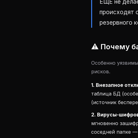
ЕЩЕ не делае
происходят 
резервного к
⚠️ Почему б
Особенно уязвимы
рисков.
1. Внезапное отк
таблица БД (особе
(источник беспере
2. Вирусы-шифро
мгновенно зашифро
соседней папке —