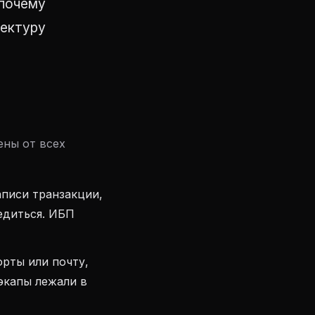
 почему
тектуру
ены от всех
писи транзакции,
едиться. ИБП
рты или почту,
экапы лежали в