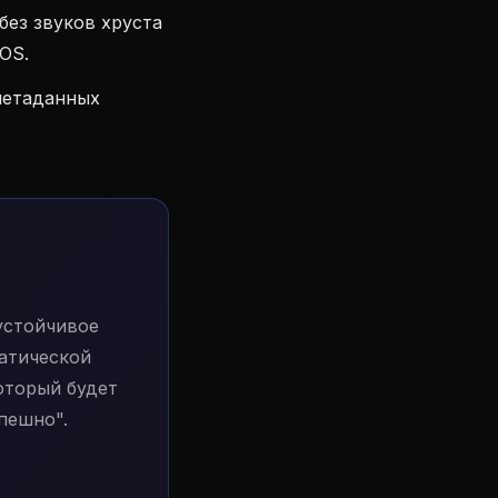
без звуков хруста
IOS.
метаданных
устойчивое
матической
оторый будет
спешно".