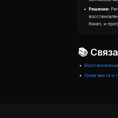
Решение:
Рег
восстановлен
бэкап, и про
📚 Связ
Восстановление
Узкие места и 