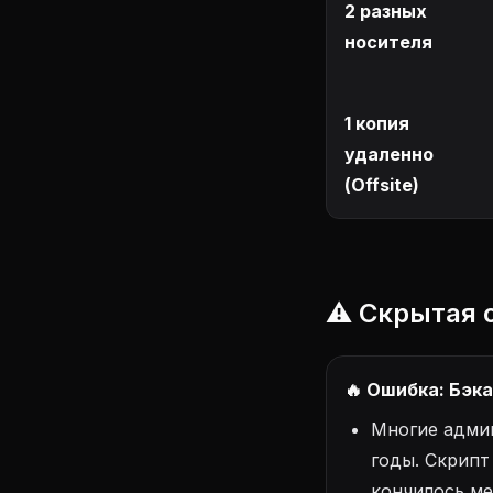
2 разных
носителя
1 копия
удаленно
(Offsite)
⚠️ Скрытая 
🔥 Ошибка: Бэк
Многие админ
годы. Скрипт
кончилось ме