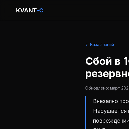
KVANT
-C
← База знаний
Сбой в 
резервн
Обновлено: март 2026
Внезапно пр
Нарушается н
повреждении 