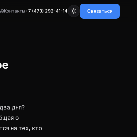
Связаться
AQ
Контакты
+7 (473) 292-41-14
ое
два дня?
бщая о
ся на тех, кто