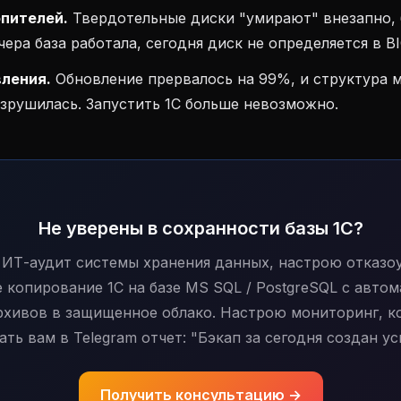
опителей.
Твердотельные диски "умирают" внезапно, 
чера база работала, сегодня диск не определяется в B
вления.
Обновление прервалось на 99%, и структура 
азрушилась. Запустить 1С больше невозможно.
Не уверены в сохранности базы 1С?
 ИТ-аудит системы хранения данных, настрою отказо
 копирование 1С на базе MS SQL / PostgreSQL с авто
рхивов в защищенное облако. Настрою мониторинг, к
ть вам в Telegram отчет: "Бэкап за сегодня создан у
Получить консультацию →