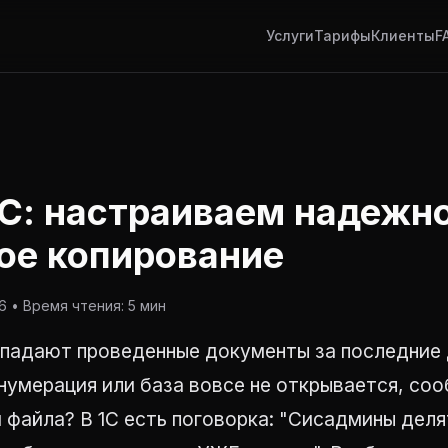
Услуги
Тарифы
Клиенты
F
1С: настраиваем надежн
ое копирование
 • Время чтения: 5 мин
опадают проведенные документы за последние 
умерация или база вовсе не открывается, соо
файла? В 1С есть поговорка: "Сисадмины делят