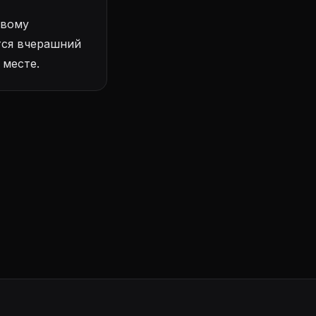
овому
тся вчерашний
 месте.