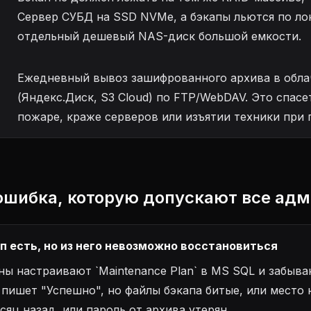
Сервер СУБД на SSD NVMe, а бэкапы льются по ло
отдельный дешевый NAS-диск большой емкости.
Ежедневный вывоз зашифрованного архива в обла
(Яндекс.Диск, S3 Cloud) по FTP/WebDAV. Это спасе
пожаре, краже серверов или изъятии техники при 
ошибка, которую допускают все ад
ап есть, но из него невозможно восстановиться
ы настраивают `Maintenance Plan` в MS SQL и забыва
 пишет "Успешно", но файлы бэкапа битые, или место
сяц назад, или пароль от архива утерян.