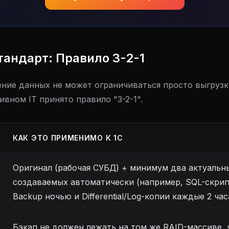
стандарт: Правило 3-2-1
ие данных не может ограничиваться просто выгрузкой
ивном IT принято правило "3-2-1".
КАК ЭТО ПРИМЕНИМО К 1С
Оригинал (рабочая СУБД) + минимум два актуальны
создаваемых автоматически (например, SQL-скрип
Backup ночью и Differential/Log-копии каждые 2 час
Бэкап не должен лежать на том же RAID-массиве, ч