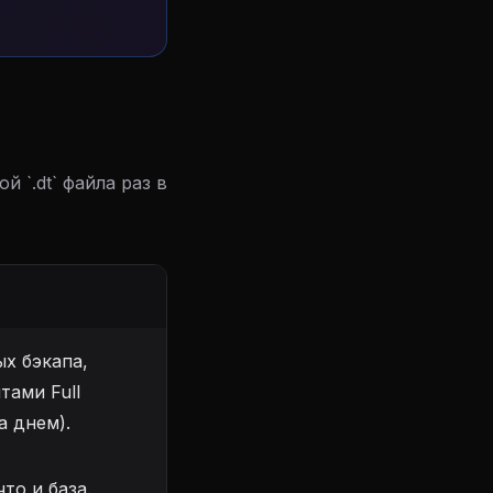
 `.dt` файла раз в
х бэкапа,
тами Full
а днем).
то и база.