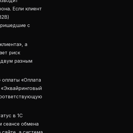
оизводит
она. Если клиент
B2B)
пришедшие с
клиента», а
ает риск
о двум разным
 оплаты «Оплата
в «Эквайринговый
 соответствующую
атус в 1С
м сеансе обмена
 сайте, а система