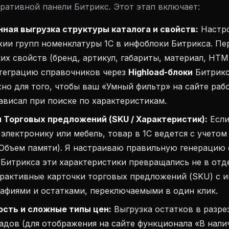
ративной панели Битрикс. Этот этап включает:
ная выгрузка структуры каталога и свойств:
Настро
ии групп номенклатуры 1С в инфоблоки Битрикса. Пе
их свойств (бренд, артикул, габариты, материал, HTM
теграцию справочников через
Highload-блоки
Битрикс
но для того, чтобы ваш «Умный фильтр» на сайте рабо
зависал при поиске по характеристикам.
 Торговых предложений (SKU / Характеристик):
Если
 электронику или мебель, товар в 1С ведется с учетом
 Объем памяти). Я настраиваю правильную генерацию
 Битрикса эти характеристики превращались не в отд
ерактивные карточки торговых предложений (SKU) с
афиями и остатками, переключаемыми в один клик.
сть и сложные типы цен:
Выгрузка остатков в разре
адов (для отображения на сайте функционала «В нали