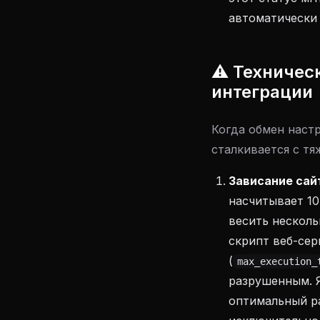
автоматически 
⚠️ Техничес
интеграции
Когда обмен наст
сталкивается с т
Зависание сай
насчитывает 10
весить несколь
скрипт веб-сер
(
max_execution_
разрушенным. 
оптимальный ра