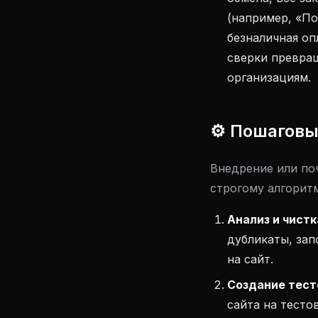
(например, «По
безналичная оп
сверки превращ
организациям.
⚙️ Пошаговы
Внедрение или по
строгому алгорит
Анализ и чистк
дубликаты, зап
на сайт.
Создание тест
сайта на тесто