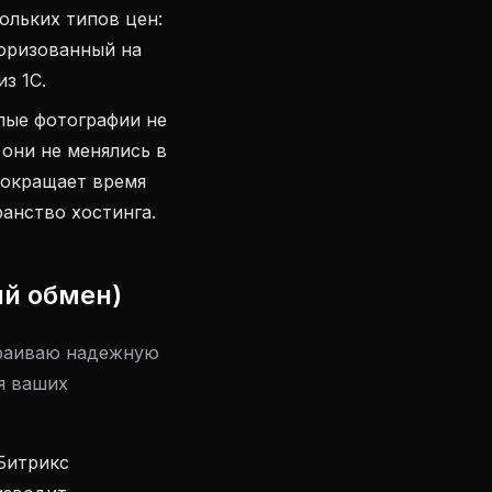
ольких типов цен:
торизованный на
з 1С.
лые фотографии не
они не менялись в
 сокращает время
ранство хостинга.
ий обмен)
траиваю надежную
я ваших
 Битрикс