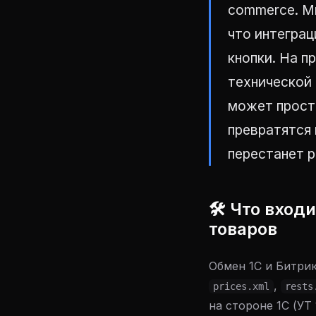
commerce. М
что интеграц
кнопки. На 
технической 
может просто
превратятся 
перестанет р
🛠 Что вход
товаров
Обмен 1С и Битрик
,
prices.xml
rests
на стороне 1С (УТ