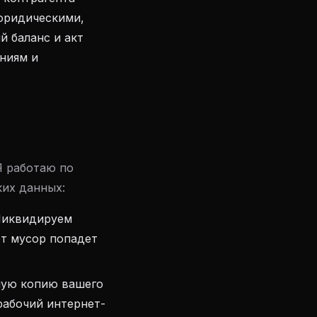
 юридическими,
й баланс и акт
ниям и
Я работаю по
их данных:
Ликвидируем
от мусор попадет
ную копию вашего
рабочий интернет-