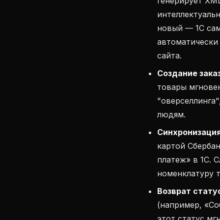
генерирует XML
интеллектуальн
новый — 1С сам
автоматически
сайта.
Создание зака
товары мгновен
"оверселлинга"
людям.
Синхронизация
картой Сберба
платеж» в 1С.
номенклатуру т
Возврат статус
(например, «Со
этот статус мг