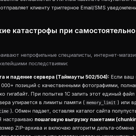
отправляет клиенту триггерное Email/SMS уведомлени
кие катастрофы при самостоятельно
раивают непрофильные специалисты, интернет-магаз
яжелейшими последствиями:
та и падение сервера (Таймауты 502/504):
Если ваш 
 000+ позиций с качественными фотографиями, полна
ко гигабайт. При попытке 1С залить этот единый файл 
вера упирается в лимиты памяти (
) или 
memory_limit
). Обмен падает, оставляя каталог сайта полупус
time
Я настраиваю
пошаговую выгрузку пакетами (chunki
змер ZIP-архива и включаю алгоритм дельта-обмена 