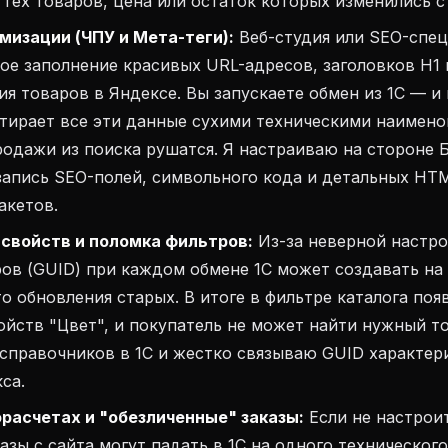
тех товаров, цена или остаток которых изменились с
мизации (ЧПУ и Мета-теги):
Веб-студия или SEO-спец
ое заполнение красивых URL-адресов, заголовков H1 и
я товаров в Яндексе. Вы запускаете обмен из 1С — и
тирает все эти данные сухими техническими наимено
родажи из поиска рушатся. Я настраиваю на стороне 
запись SEO-полей, символьного кода и детальных HT
акетов.
свойств и поломка фильтров:
Из-за неверной настр
ов (GUID) при каждом обмене 1С может создавать на
о обновления старых. В итоге в фильтре каталога появ
йств "Цвет", и покупатель не может найти нужный т
правочников в 1С и жестко связываю GUID характери
са.
орасчетах и "обезличенные" заказы:
Если не настрои
казы с сайта могут падать в 1С на одного техническог