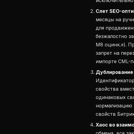
исключительно 
Слет SEO-опти
месяцы на ручн
для продвижени
безжалостно за
М8 оцинк.»). П
запрет на пере
импорте CML-п
Дублирование 
Идентификатор
свойства вмест
одинаковых сво
нормализацию с
свойств Битрик
Хаос во взаим
обмена, все за