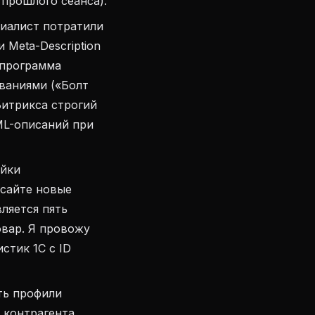
 прошлого сеанса).
иалист потратили
 Meta-Description
 программа
ваниями («Болт
Битрикса строгий
ML-описаний при
ойки
 сайте новые
ляется пять
овар. Я провожу
стик 1С с ID
ть профили
о контрагента