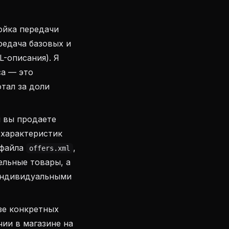
йка передачи
редача базовых и
L-описания). Я
а — это
тал за доли
 вы продаете
 характеристик
 файла
,
offers.xml
ельные товары, а
 индивидуальными
зе конкретных
чии в магазине на