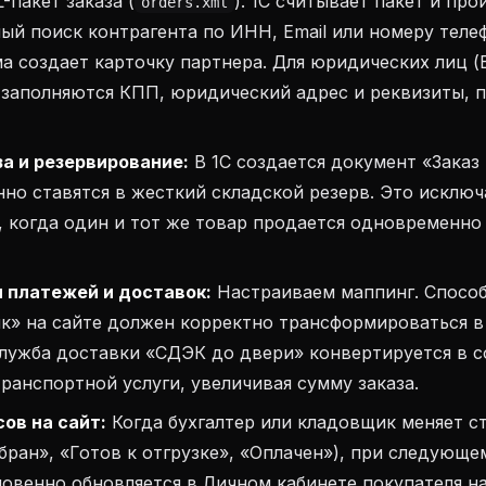
-пакет заказа (
). 1С считывает пакет и пр
orders.xml
ый поиск контрагента по ИНН, Email или номеру телеф
а создает карточку партнера. Для юридических лиц (
 заполняются КПП, юридический адрес и реквизиты, 
за и резервирование:
В 1С создается документ «Заказ 
но ставятся в жесткий складской резерв. Это исключ
, когда один и тот же товар продается одновременн
 платежей и доставок:
Настраиваем маппинг. Способ
нк» на сайте должен корректно трансформироваться 
 Служба доставки «СДЭК до двери» конвертируется в
ранспортной услуги, увеличивая сумму заказа.
ов на сайт:
Когда бухгалтер или кладовщик меняет ст
бран», «Готов к отгрузке», «Оплачен»), при следующе
новенно обновляется в Личном кабинете покупателя на