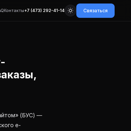
Связаться
AQ
Контакты
+7 (473) 292-41-14
-
заказы,
айтом» (БУС) —
кого e-