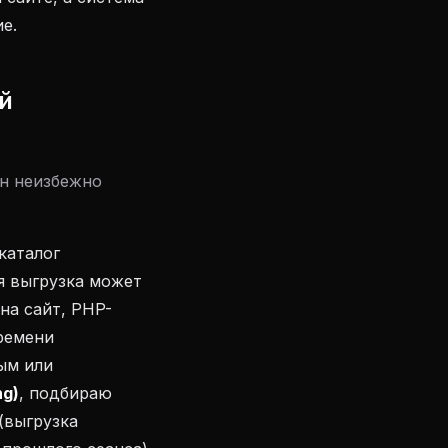
е.
й
ин неизбежно
каталог
я выгрузка может
на сайт, PHP-
времени
тым или
ng)
, подбираю
(выгрузка