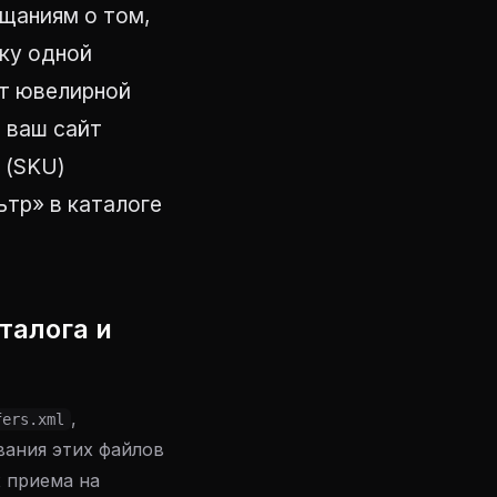
щаниям о том,
чку одной
ет ювелирной
, ваш сайт
 (SKU)
ьтр» в каталоге
талога и
,
fers.xml
вания этих файлов
х приема на