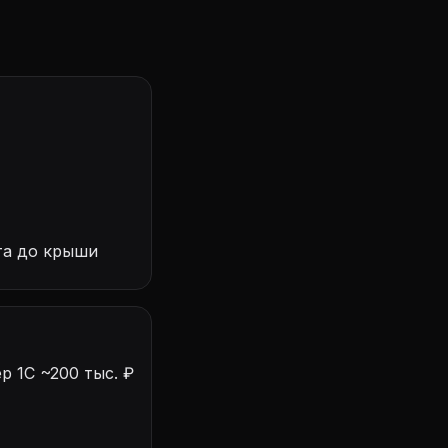
та до крыши
р 1С ~200 тыс. ₽