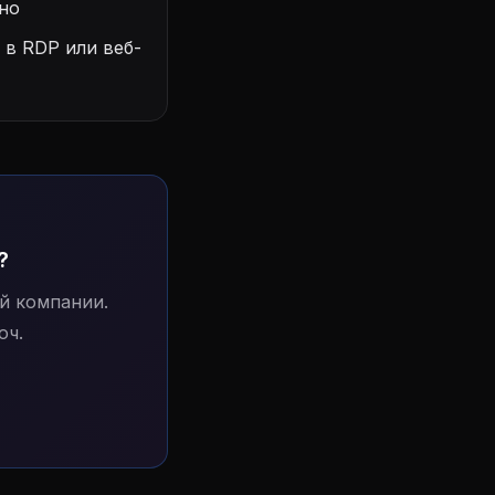
но
в RDP или веб-
?
й компании.
юч.