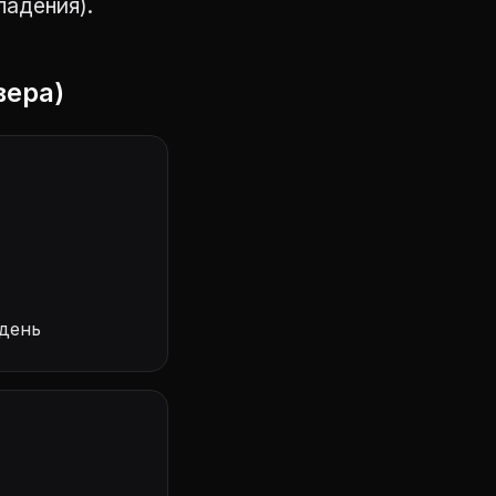
адения).
вера)
день