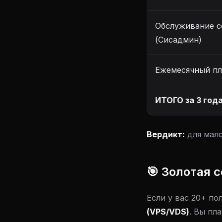
Обслуживание с
(Сисадмин)
Ежемесячный пл
ИТОГО за 3 года
Вердикт:
для мало
🎯 Золотая 
Если у вас 20+ по
(VPS/VDS)
. Вы пл