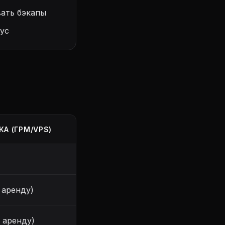
ать бэкапы
ус
КА (ГРМ/VPS)
 аренду)
в аренду)