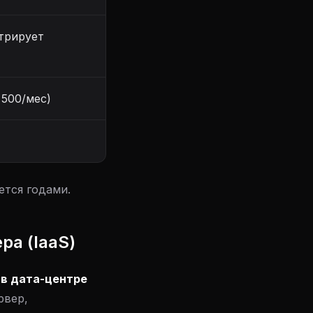
трирует
 500/мес)
ется годами.
ра (IaaS)
 в дата-центре
рвер,