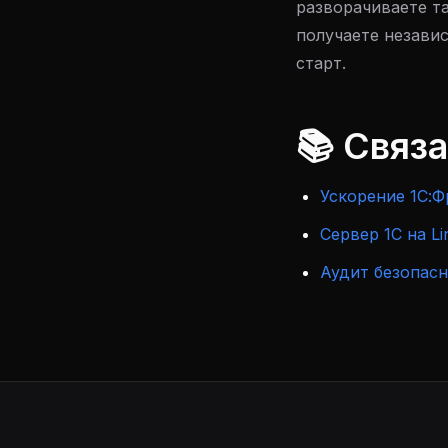
разворачиваете та
получаете незави
старт.
📚 Связ
Ускорение 1С:
Сервер 1С на Li
Аудит безопасн