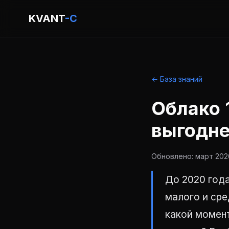
KVANT
-C
← База знаний
Облако 
выгодне
Обновлено: март 2026
До 2020 года
малого и сре
какой момент