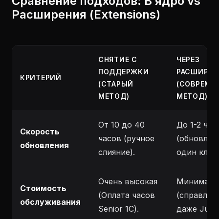
Сравнение подходов: В ядро vs
Расширения (Extensions)
СНЯТИЕ С
ЧЕРЕЗ
ПОДДЕРЖКИ
РАСШИРЕН
КРИТЕРИЙ
(СТАРЫЙ
(СОВРЕМЕ
МЕТОД)
МЕТОД)
От 10 до 40
До 1-2 час
Скорость
часов (ручное
(обновлен
обновления
слияние).
один клик"
Очень высокая
Минималь
Стоимость
(Оплата часов
(справляе
обслуживания
Senior 1C).
даже Junio