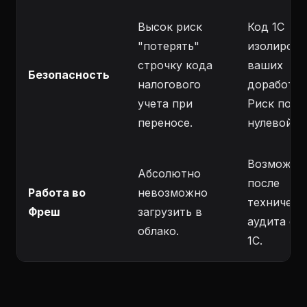
Высок риск
Код 1С
"потерять"
изолирова
строчку кода
ваших
Безопасность
налогового
доработок
учета при
Риск почт
переносе.
нулевой.
Возможно
Абсолютно
после
Работа во
невозможно
техническ
Фреш
загрузить в
аудита фи
облако.
1С.