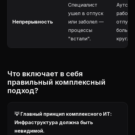
Специалист
Аутсор
ушел в отпуск
работае
Непрерывность
или заболел —
отпуск
процессы
больни
"встали".
круглый
Что включает в себя
правильный комплексный
подход?
💡 Главный принцип комплексного ИТ:
Инфраструктура должна быть
невидимой.