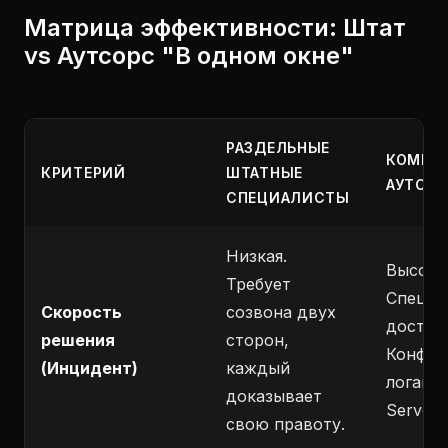
Матрица эффективности: Штат
vs Аутсорс "В одном окне"
РАЗДЕЛЬНЫЕ
КОМПЛ
КРИТЕРИЙ
ШТАТНЫЕ
АУТСОР
СПЕЦИАЛИСТЫ
Низкая.
Высока
Требует
Специа
Скорость
созвона двух
доступ 
решения
сторон,
Конфигу
(Инцидент)
каждый
логам 
доказывает
Server.
свою правоту.