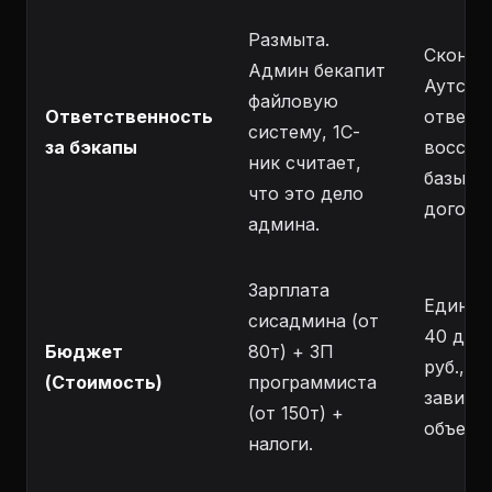
Размыта.
Сконце
Админ бекапит
Аутсор
файловую
Ответственность
отвечае
систему, 1С-
за бэкапы
восста
ник считает,
базы из
что это дело
договор
админа.
Зарплата
Единый
сисадмина (от
40 до 1
Бюджет
80т) + ЗП
руб., в
(Стоимость)
программиста
зависи
(от 150т) +
объема
налоги.