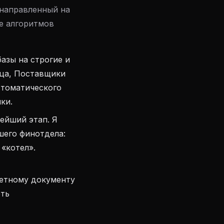
 направленный на
е алгоритмов
азы на строгие и
ица, Поставщики
втоматического
ки.
ейший этап. Я
шего финотдела:
«котел».
ретному документу
еть