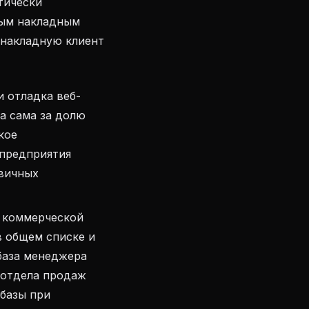
тически
ным накладным
о накладную клиент
 отладка веб-
а сама за долю
кое
 предприятия
рвичных
 коммерческой
в общем списке и
база менеджера
 отдела продаж
 базы при