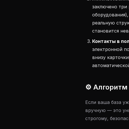
заключено три 
оборудования),
реальную стру
становится не
Контакты в по
электронной п
внизу карточки
автоматической
⚙️ Алгоритм
Если ваша база уж
вручную — это ун
строгому, безопас