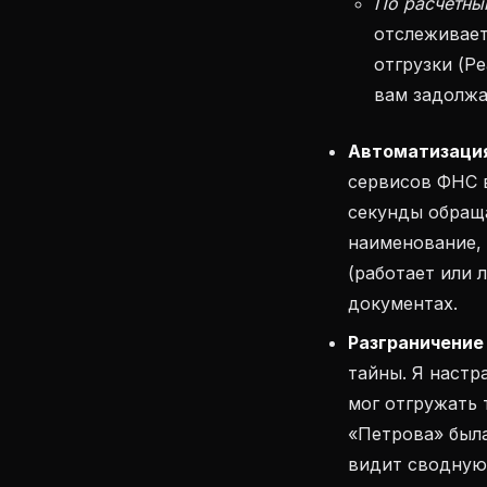
По расчетны
отслеживает
отгрузки (Р
вам задолжа
Автоматизация
сервисов ФНС 
секунды обращ
наименование,
(работает или 
документах.
Разграничение 
тайны. Я настр
мог отгружать 
«Петрова» была
видит сводную 