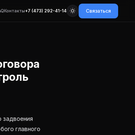
Связаться
AQ
Контакты
+7 (473) 292-41-14
оговора
троль
о задвоения
бого главного