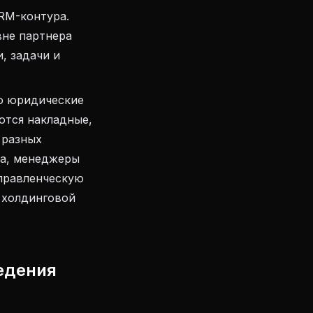
RM-контура.
вне партнера
, задачи и
о юридические
ются накладные,
 разных
на, менеджеры
управленческую
 холдинговой
едения