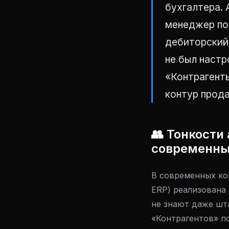
бухгалтера. 
менеджер по
дебиторский
не был наст
«Контрагент
контур прода
👥 Тонкости
современны
В современных кон
ERP) реализована
не знают даже шт
«Контрагентов» п