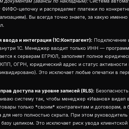
м документам (авансы по накладным):
Система автома
 ФИФО-цепочку и распределяет платежи по конкрет
еализациям). Вы всегда точно знаете, за какую именн
л.
 ввода и интеграция (1С:Контрагент):
Подключение и
внутри 1С. Менеджер вводит только ИНН — программ
ается к серверам ЕГРЮЛ, заполняет полное юридичес
 КПП, ОГРН, юридический адрес и статус активности
ликвидировано). Это исключает любые опечатки в пе
прав доступа на уровне записей (RLS):
Безопасность
аиваю систему так, чтобы менеджер «Иванов» видел 
товары только *своим* контрагентам и договорам, а 
 для него полностью скрыта. При этом руководитель
базу целиком. Это исключает риск увода клиентской