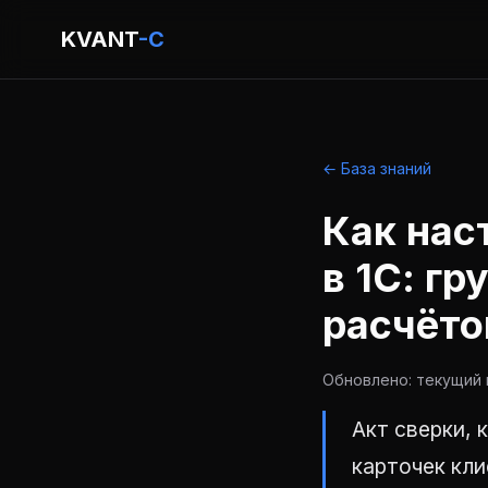
KVANT
-C
← База знаний
Как нас
в 1С: г
расчёто
Обновлено: текущий г
Акт сверки, 
карточек кли