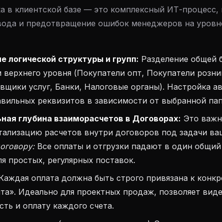
а в клиентской базе — это комплексный ИТ-процесс,
ода и предотвращение ошибок менеджеров на уровн
е логической структуры и групп:
Разделение общей б
 верхнего уровня (Покупатели опт, Покупатели розн
вщики услуг, Банки, Налоговые органы). Настройка а
вильных реквизитов в зависимости от выбранной пап
ная глубина взаиморасчетов в Договорах:
Это важн
тализацию расчетов внутри договоров под задачи ва
договору:
Все оплаты и отгрузки падают в один общий 
я простых, регулярных поставок.
Каждая оплата должна быть строго привязана к конк
нта». Идеально для проектных продаж, позволяет вид
сть и оплату каждого счета.