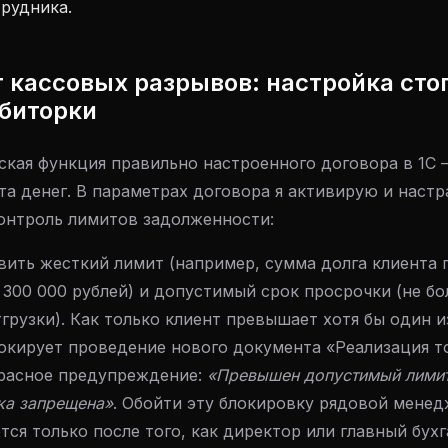
рудника.
т кассовых разрывов: настройка сто
ебиторки
ская функция правильно настроенного договора в 1С 
та денег. В параметрах договора я активирую и наст
онтроль лимитов задолженности:
ить жесткий лимит (например, сумма долга клиента 
300 000 рублей) и допустимый срок просрочки (не бо
грузки). Как только клиент превышает хотя бы один и
окирует проведение нового документа «Реализация то
расное предупреждение:
«Превышен допустимый лимит
зка запрещена»
. Обойти эту блокировку рядовой мене
ся только после того, как директор или главный бух