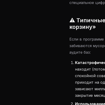
специальное цифр
⚠️ Типичны
корзину»
Если в программе
забиваются мусор
аудите баз:
Катастрофичес
находит (потом
спокойной сове
приходит на од
зависают милл
закрытие месяц
Использование