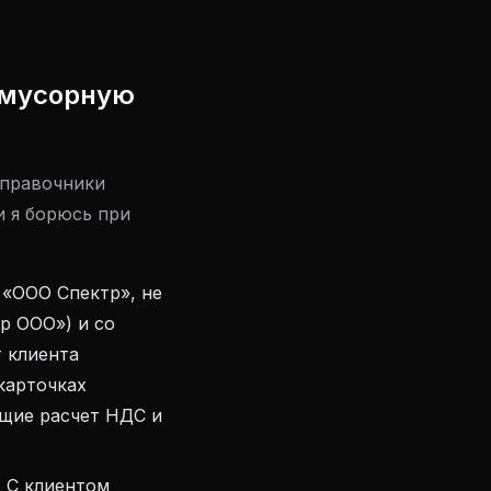
«мусорную
справочники
и я борюсь при
«ООО Спектр», не
р ООО») и со
т клиента
 карточках
ющие расчет НДС и
:
С клиентом