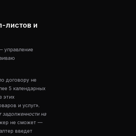
п-листов и
— управление
раиваю
по договору не
лее 5 календарных
з этих
варов и услуг».
 задолженности на
джер не сможет —
галтер введет