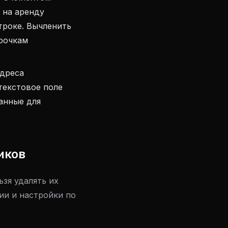
 на аренду
троке. Вычленить
срочкам
адреса
текстовое поле
данные для
иков
ьзя удалять их
ии и настройки по