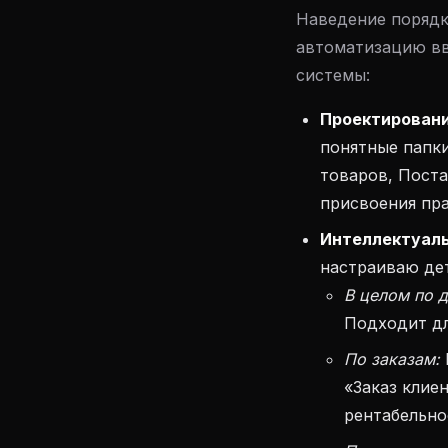
Наведение порядк
автоматизацию вв
системы:
Проектировани
понятные папки
товаров, Поста
присвоения пра
Интеллектуаль
настраиваю де
В целом по 
Подходит дл
По заказам:
«Заказ клие
рентабельно