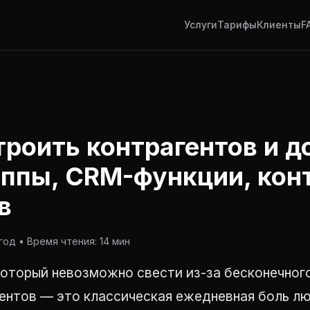
Услуги
Тарифы
Клиенты
F
троить контрагентов и д
руппы, CRM-функции, кон
в
од • Время чтения: 14 мин
который невозможно свести из-за бесконечног
ентов — это классическая ежедневная боль лю