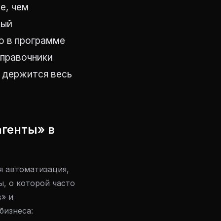
е, чем
ный
о в программе
Справочники
 держится весь
агенты» в
я автоматизация,
, о которой часто
» и
бизнеса: