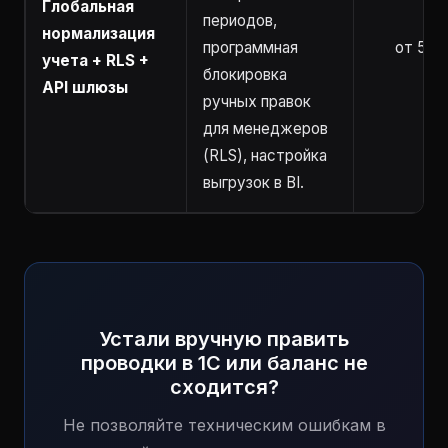
Глобальная
периодов,
нормализация
программная
от 5 ч
учета + RLS +
блокировка
API шлюзы
ручных правок
для менеджеров
(RLS), настройка
выгрузок в BI.
Устали вручную править
проводки в 1С или баланс не
сходится?
Не позволяйте техническим ошибкам в