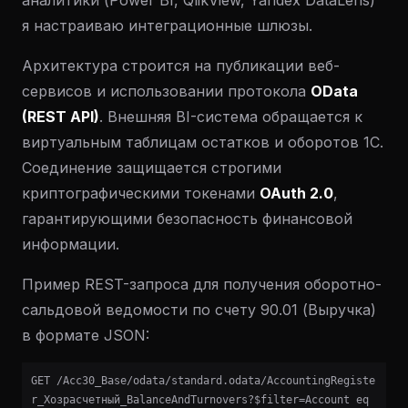
аналитики (Power BI, QlikView, Yandex DataLens)
я настраиваю интеграционные шлюзы.
Архитектура строится на публикации веб-
сервисов и использовании протокола
OData
(REST API)
. Внешняя BI-система обращается к
виртуальным таблицам остатков и оборотов 1С.
Соединение защищается строгими
криптографическими токенами
OAuth 2.0
,
гарантирующими безопасность финансовой
информации.
Пример REST-запроса для получения оборотно-
сальдовой ведомости по счету 90.01 (Выручка)
в формате JSON:
GET /Acc30_Base/odata/standard.odata/AccountingRegiste
r_Хозрасчетный_BalanceAndTurnovers?$filter=Account eq