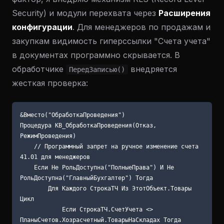
Security) и модули перехвата через
Расширения
конфигурации
. Для менеджеров по продажам и
закупкам видимость гиперссылки "Счета учета"
в документах программно скрывается. В
обработчике
внедряется
ПередЗаписью()
жесткая проверка:
&Вместо("ОбработкаПроведения")

Процедура КВ_ОбработкаПроведения(Отказ, 
РежимПроведения)

    // Программный запрет на ручное изменение счета 
41.01 для менеджеров

    Если Не РольДоступна("ПолныеПрава") И Не 
РольДоступна("ГлавныйБухгалтер") Тогда

        Для Каждого СтрокаТЧ Из ЭтотОбъект.Товары 
Цикл

            Если СтрокаТЧ.СчетУчета <> 
ПланыСчетов.Хозрасчетный.ТоварыНаСкладах Тогда
