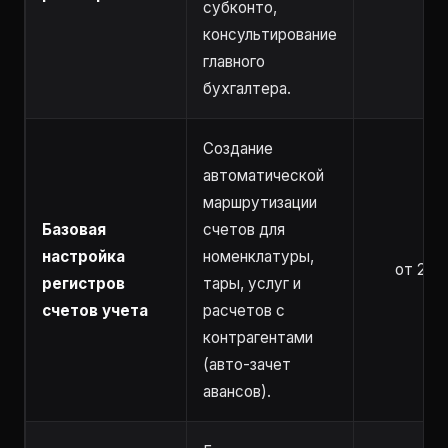
субконто,
консультирование
главного
бухгалтера.
Создание
автоматической
маршрутизации
Базовая
счетов для
настройка
номенклатуры,
от 2 ч
регистров
тары, услуг и
счетов учета
расчетов с
контрагентами
(авто-зачет
авансов).