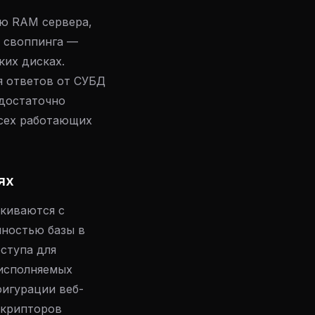
ую RAM сервера,
о своппинга —
ких дисках.
я ответов от СУБД
достаточно
всех работающих
ях
лкиваются с
пностью базы в
ступа для
 исполняемых
фигурации веб-
скрипторов