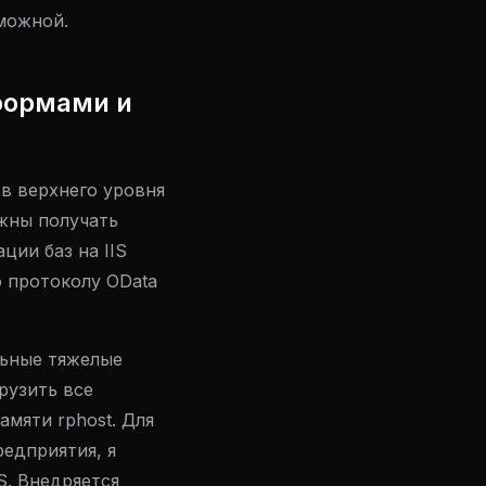
можной.
формами и
в верхнего уровня
лжны получать
ции баз на IIS
 протоколу OData
льные тяжелые
рузить все
амяти rphost. Для
едприятия, я
IS. Внедряется