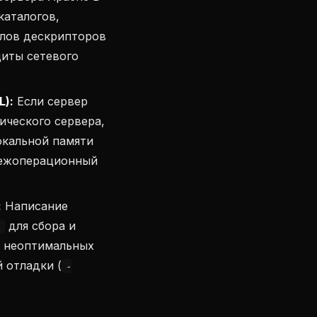
каталогов,
йлов дескрипторов
иты сетевого
L):
Если сервер
ческого сервера,
окальной памяти
 межоперационный
:
Написание
для сбора и
l
а неоптимальных
 отладки (
-