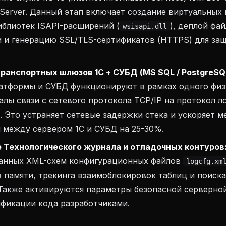
Server. Данный этап включает создание виртуальных 
блиотек ISAPI-расширений (
), деплой фа
wsisapi.dll
 и генерацию SSL/TLS-сертификатов (HTTPS) для защ
ранспортных шлюзов 1С + СУБД (MS SQL / PostgreSQ
атформы и СУБД функционируют в рамках одного физи
алы связи с сетевого протокола TCP/IP на протокол л
. Это устраняет сетевые задержки стека и ускоряет
 между сервером 1С и СУБД на 25-30%.
 Технологического журнала и отладочных контуров
анных XML-схем конфигурационных файлов
logcfg.xm
 памяти, трекинга взаимоблокировок таблиц и поиск
Также активируются параметры безопасной серверной
ификации кода разработчиками.