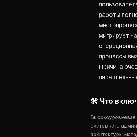
пользовател
работы полн
многопроцес
мигрирует н
операционна
процессы вы
Причина очев
параллельные
🛠 Что вклю
Высокоуровневая 
системного админ
архитектуры мета