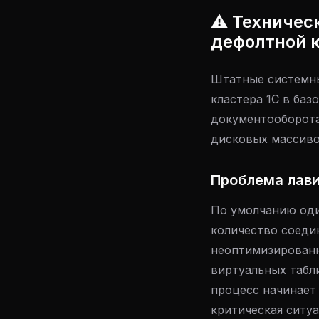
⚠️ Техничес
дефолтной 
Штатные системны
кластера 1С в баз
документооборота
дисковых массиво
Проблема лави
По умолчанию од
количество соеди
неоптимизированн
виртуальных табл
процесс начинает
критическая ситуа