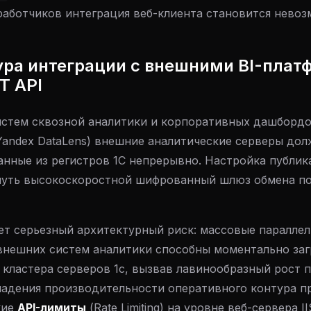
работчиков интеграция веб-клиента становится невоз
ура интеграции с внешними BI-плат
T API
истем сквозной аналитики и корпоративных дашбордо
, Yandex DataLens) внешние аналитические серверы до
нные из регистров 1С непрерывно. Настройка публика
нуть высокоскоростной шифрованный шлюз обмена по
ет серьезный архитектурный риск: массовые паралле
внешних систем аналитики способны моментально заг
кластера серверов 1с, вызвав лавинообразный рост п
адения производительности оперативного контура пр
кие
API-лимиты
(Rate Limiting) на уровне веб-сервера I