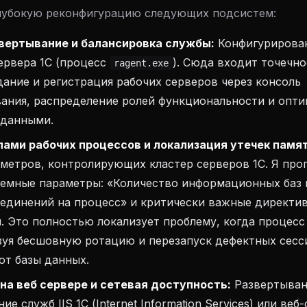
глубокую реконфигурацию следующих подсистем:
звертывание и балансировка службы:
Конфигурирован
ервера 1С (процесс
). Сюда входит точечн
ragent.exe
дание и регистрация рабочих серверов через консоль
ания, распределение ролей функциональности и опти
 данными.
лами рабочих процессов и локализация утечек памят
аметров, контролирующих кластер серверов 1С. Я пр
темные параметры: «Количество информационных баз 
оединений на процесс» и критически важные директи
. Это полностью локализует проблему, когда процесс
зуя бесшовную ротацию и перезапуск дефектных сесс
от базы данных.
на веб сервере и сетевая доступность:
Развертыван
е служб IIS 1С (Internet Information Services) или веб