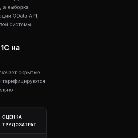
), а выборка
ции OData API,
лей системы.
1С на
лючает скрытые
ы тарифицируются
ельно
ОЦЕНКА
ТРУДОЗАТРАТ