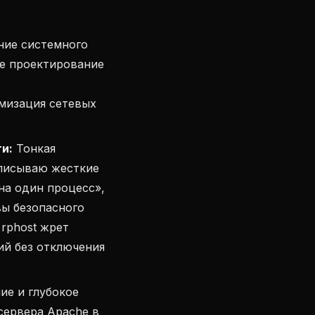
ие системного
ое проектирование
мизация сетевых
и:
Тонкая
описываю жесткие
на один процесс»,
вы безопасного
 rphost жрет
ий без отключения
ие и глубокое
-сервера Apache в