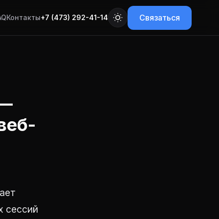
Связаться
AQ
Контакты
+7 (473) 292-41-14
 —
веб-
вает
х сессий