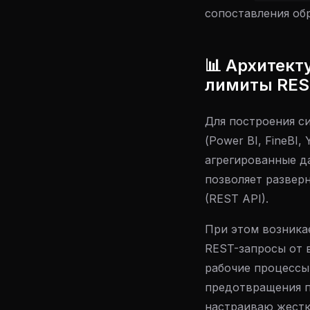
сопоставления об
📊 Архитект
лимиты RES
Для построения с
(Power BI, FineBI
агрегированные да
позволяет развер
(REST API).
При этом возника
REST-запросы от 
рабочие процессы 
предотвращения п
настраиваю жест