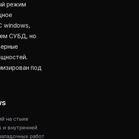
ый режим
щное
С windows,
ием СУБД, но
верные
ощностей.
имизирован под
ws
ий на стыке
в и внутренней
наладочных работ