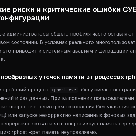
кие риски и критические ошибки СУ
конфигурации
е администраторы общего профиля часто оставляют
овом состоянии. В условиях реального многопользова
 это приводит к системным авариям и деградации а
в.
нообразных утечек памяти в процессах rph
ин рабочий процесс
обслуживает неограни
rphost.exe
нений и баз данных. При выполнении пользователями
ых запросов к регистрам накопления (без указания ж
иц) или запуске некорректно написанных фоновых зад
 непрерывно захватывать оперативную память сервер
ция: rphost жрет память неуправляемо.