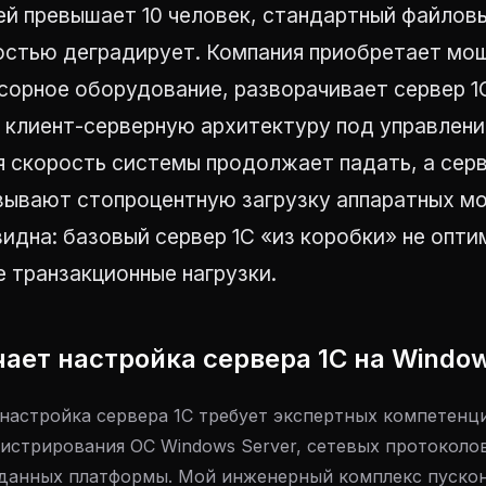
ей превышает 10 человек, стандартный файлов
остью деградирует. Компания приобретает мо
сорное оборудование, разворачивает сервер 1
а клиент-серверную архитектуру под управлен
я скорость системы продолжает падать, а сер
зывают стопроцентную загрузку аппаратных м
идна: базовый сервер 1С «из коробки» не опт
 транзакционные нагрузки.
чает настройка сервера 1С на Windo
настройка сервера 1С требует экспертных компетенц
истрирования ОС Windows Server, сетевых протоколо
данных платформы. Мой инженерный комплекс пуско