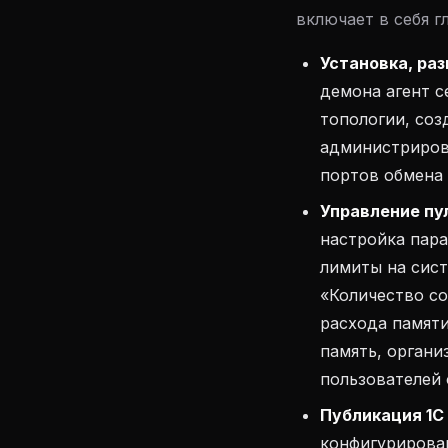
включает в себя 
Установка, ра
демона агент с
топологии, соз
администриров
портов обмена
Управление пу
настройка пар
лимиты на сис
«Количество с
расхода памяти
память, органи
пользователей 
Публикация 1С 
конфигурировани