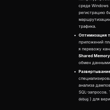
среде Windows 
регистрацию би
маршрутизации
трафика.
Оптимизация т
приложений пл
я перевожу кан
Shared Memory
обмен данными
Развертывание
специализиров
анализа дампов
SQL-запросов. 
) для вер
debug