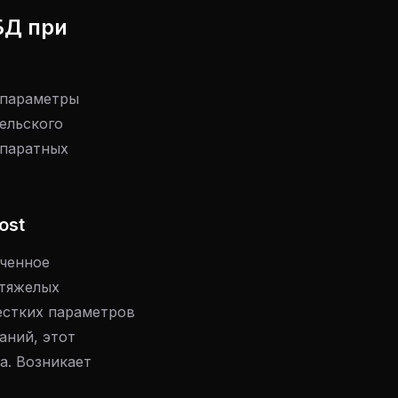
БД при
 параметры
тельского
ппаратных
ost
ченное
 тяжелых
естких параметров
аний, этот
а. Возникает