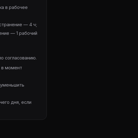
ка в рабочее
странение — 4 ч;
ение — 1 рабочий
по согласованию.
м в момент
е уменьшить
его дня, если