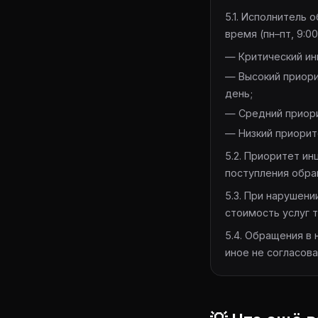
5.1. Исполнитель
время (пн–пт, 9:00
— Критический ин
— Высокий приори
день;
— Средний приори
— Низкий приорите
5.2. Приоритет и
поступления обра
5.3. При нарушен
стоимость услуг 
5.4. Обращения в
иное не согласов