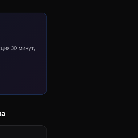
?
ция 30 минут,
ла