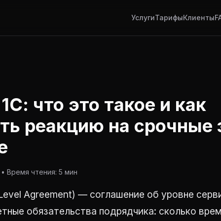
Услуги
Тарифы
Клиенты
F
1С: что это такое и как
ть реакцию на срочные 
е
• Время чтения: 5 мин
 Level Agreement) — соглашение об уровне серв
етные обязательства подрядчика: сколько врем