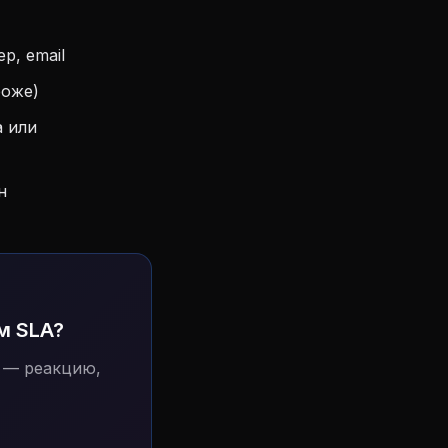
р, email
роже)
 или
н
м SLA?
 — реакцию,