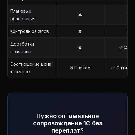
Плановые
⚠️
✅
обновления
Контроль бэкапов
❌
✅
Доработки
❌
✅ (4–8 
включены
Соотношение цена/
❌ Плохое
✅ Оптимал
качество
Нужно оптимальное
сопровождение 1С без
переплат?