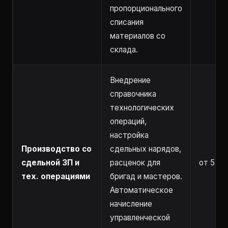
пропорционального
списания
материалов со
склада.
Внедрение
справочника
технологических
операций,
настройка
Производство со
сдельных нарядов,
сдельной ЗП и
расценок для
от 5 ча
тех. операциями
бригад и мастеров.
Автоматическое
начисление
управленческой