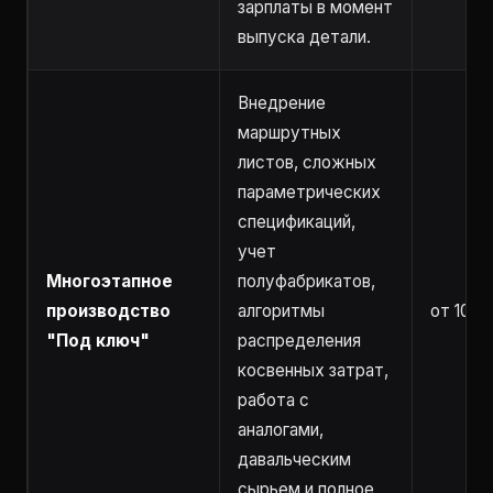
зарплаты в момент
выпуска детали.
Внедрение
маршрутных
листов, сложных
параметрических
спецификаций,
учет
Многоэтапное
полуфабрикатов,
производство
алгоритмы
от 10 ч
"Под ключ"
распределения
косвенных затрат,
работа с
аналогами,
давальческим
сырьем и полное