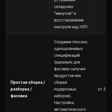
складских
"минусов" и
восстановление
контроля над НЗП.
Создание плоских,
одноуровневых
спецификаций
(идеально для
фасовки сыпучих
продуктов или
Простая сборка /
сборки
разборка /
подарочных
от 3 ча
фасовка
наборов).
Настройка
автоматического