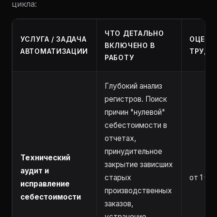
цикла:
ЧТО ДЕТАЛЬНО
УСЛУГА / ЗАДАЧА
ОЦЕНК
ВКЛЮЧЕНО В
АВТОМАТИЗАЦИИ
ТРУДО
РАБОТУ
Глубокий анализ
регистров. Поиск
причин "нулевой"
себестоимости в
отчетах,
принудительное
Технический
закрытие зависших
аудит и
старых
от 1 час
исправление
производственных
себестоимости
заказов,
устранение