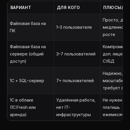
ВАРИАНТ
ДЛЯ КОГО
ПЛЮСЫ/М
Просто, дёш
Файловая база на
1–3 пользователя
медленно пр
ПК
росте
Файловая база на
Компромисс,
сервере (общий
3–7 пользователей
доп. лицензи
доступ)
СУБД
Надёжно,
1С + SQL-сервер
7+ пользователей
масштабиру
требует сер
1С в облаке
Удалённая работа,
Не нужен се
(1С:Fresh или
нет IT-
платишь
аренда)
инфраструктуры
ежемесячно