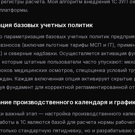
регистры расчета. Мой алгоритм внедрения 1С ЗУП о
платформы.
ация базовых учетных политик
о параметризация базовых учетных политик предприя
 взносов (включая льготные тарифы МСП и IT), прим
) и северные надбавки. Осуществляется активация ф
 которые штатные пользователи часто упускают: мех
сроков медицинских осмотров, спецоценка условий тр
ждан. Каждая включенная опция активирует скрытые 
уя фундамент для корректной регламентированной от
ание производственного календаря и графи
ки важный этап — настройка производственного кале
аботы в 1С являются базой для расчета нормы рабочег
только стандартную пятидневку, но и разрабатываю 