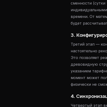
сменности (сутки 
индивидуальными 
времени. От матем
будет рассчитыва
3. Конфигурир
Третий этап — ко
настоятельно рек
Это позволяет ре
древовидную стру
указанием тарифн
момент может полу
физически не смо
4. Синхрониза
Четвертый этап в