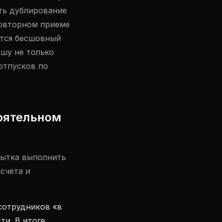
ть дублирование
повторном приеме
ется бесшовный
ошу не только
отпусков по
оятельном
пытка выполнить
асчета и
сотрудников «в
ти. В итоге