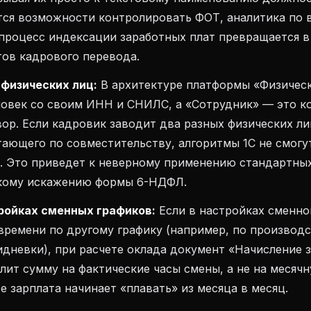
тся возможности контролировать ФОТ, аналитика по 
 процесс индексации заработных плат превращается в
ов кадрового перевода.
физических лиц:
В архитектуре платформы «Физическ
ловек со своим ИНН и СНИЛС, а «Сотрудник» — это к
ор. Если кадровик заводит два разных физических ли
тающего по совместительству, алгоритмы 1С не смогу
у. Это приведет к неверному применению стандартны
кому искажению формы 6-НДФЛ.
ройках сменных графиков:
Если в настройках сменно
времени по другому графику (например, по производ
дневки), при расчете оклада документ «Начисление 
лит сумму на фактические часы смены, а не на месяч
те зарплата начинает «плавать» из месяца в месяц.