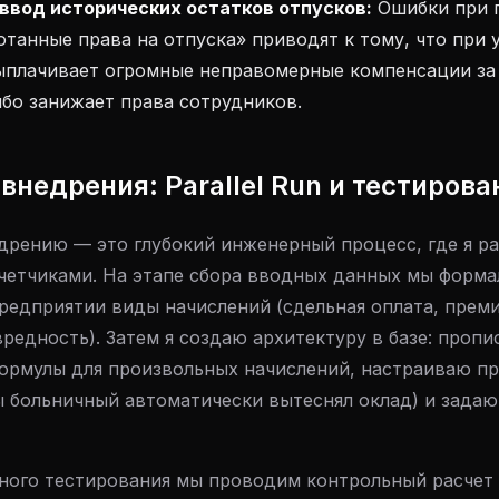
ввод исторических остатков отпусков:
Ошибки при п
отанные права на отпуска» приводят к тому, что при
ыплачивает огромные неправомерные компенсации з
ибо занижает права сотрудников.
 внедрения: Parallel Run и тестирова
дрению — это глубокий инженерный процесс, где я р
четчиками. На этапе сбора вводных данных мы форма
редприятии виды начислений (сдельная оплата, прем
вредность). Затем я создаю архитектуру в базе: проп
ормулы для произвольных начислений, настраиваю п
ы больничный автоматически вытеснял оклад) и задаю
ного тестирования мы проводим контрольный расчет з