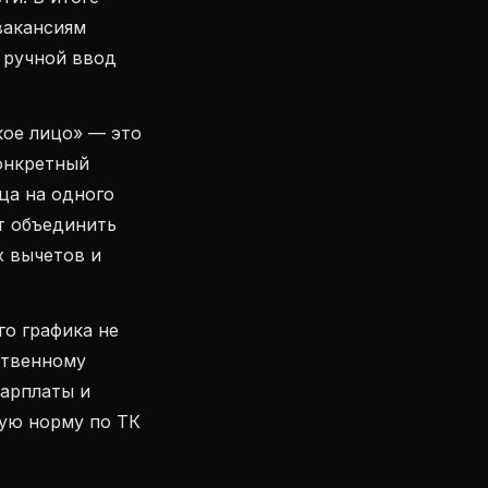
вакансиям
 ручной ввод
ое лицо» — это
онкретный
ца на одного
т объединить
х вычетов и
го графика не
ственному
зарплаты и
ную норму по ТК