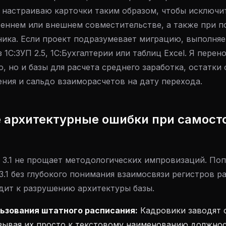
Я настраиваю карточки таким образом, чтобы исключи
реннем или внешнем совместительстве, а также при 
ника. Если проект подразумевает миграцию, выполня
 1С:ЗУП 2.5, 1С:Бухгалтерии или таблиц Excel. Я перен
 но и базы для расчета среднего заработка, остатки 
ния и сальдо взаиморасчетов на дату перехода.
е архитектурные ошибки при самост
 3.1 не прощает методологических импровизаций. По
3.1 без глубокого понимания взаимосвязи регистров р
дит к разрушению архитектуры базы.
льзования штатного расписания:
Кадровики заводят 
зывая их просто к текстовому наименованию должнос