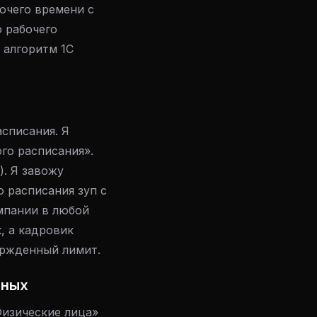
бочего времени с
о рабочего
 алгоритм 1С
списания. Я
го расписания».
). Я завожу
 расписания зуп с
мпании в любой
, а кадровик
ержденный лимит.
нных
Физические лица»