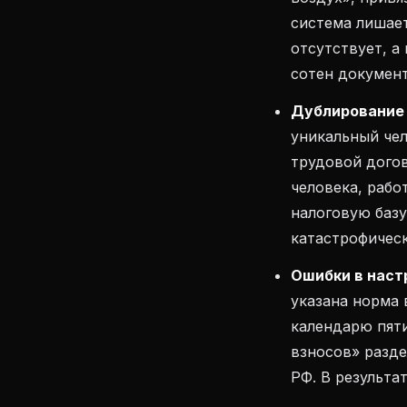
система лишае
отсутствует, а
сотен документ
Дублирование 
уникальный че
трудовой догов
человека, рабо
налоговую баз
катастрофичес
Ошибки в наст
указана норма 
календарю пяти
взносов» разде
РФ. В результа