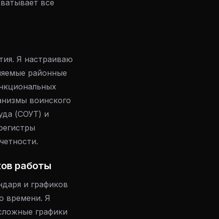
хватывает все
тия. Я настраиваю
еняемые районные
ункциональных
анизмы воинского
уда (СОУТ) и
регистры
четности.
ков работы
ндаря и графиков
о времени. Я
сложные графики