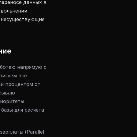
ереносе данных в
 увольнении
а несуществующие
ние
аботаю напрямую с
лизуем все
ии процентом от
исываю
риоритеты
 базы для расчета
арплаты (Parallel