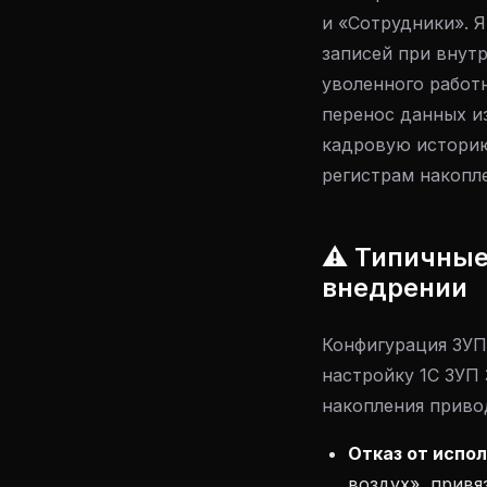
и «Сотрудники». 
записей при внут
уволенного работ
перенос данных из
кадровую историю,
регистрам накопле
⚠️ Типичны
внедрении
Конфигурация ЗУП
настройку 1С ЗУП 
накопления приво
Отказ от испо
воздух», привя