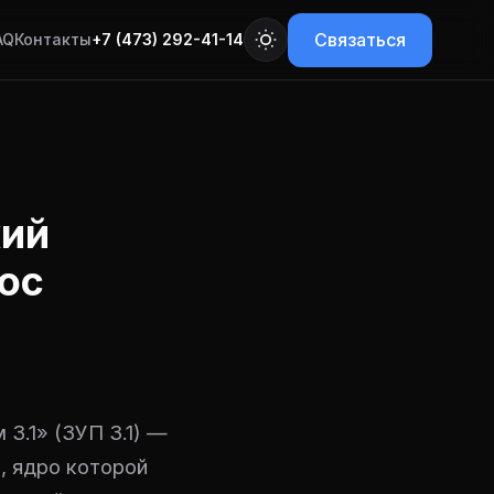
Связаться
AQ
Контакты
+7 (473) 292-41-14
кий
нос
3.1» (ЗУП 3.1) —
, ядро которой