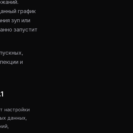
ржаний.
данный график
ния зуп или
анно запустит
пускных,
пекции и
1
т настройки
ных данных,
ний,