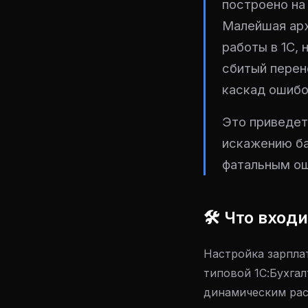
построено на
Малейшая арх
работы в 1С,
сбитый перен
каскад ошибо
Это приведет
искажению ба
фатальным о
🛠 Что вход
Настройка зарпла
типовой 1С:Бухгал
динамическим рас