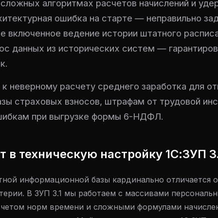
 сложных алгоритмах расчетов начислений и уде
итектурная ошибка на старте — неправильно за
 не включенное ведение истории штатного расписа
ос данных из исторических систем — гарантиров
к.
 к неверному расчету среднего заработка для от
зы страховых взносов, штрафам от трудовой инс
шибкам при выгрузке формы 6-НДФЛ.
ит в техническую настройку 1С:ЗУП 3.
тной информационной базы кардинально отличается о
терии. В ЗУП 3.1 мы работаем с массивами персональ
четом норм времени и сложными формулами начисле