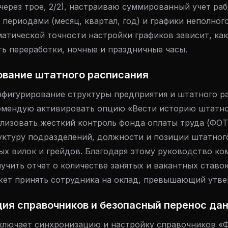
через трое, 2/2), настраиваю суммированный учет ра
периодами (месяц, квартал, год) и графики неполног
атической точности настройки графиков зависит, как
ть переработки, ночные и праздничные часы.
ование штатного расписания
нфигурирование структуры предприятия и штатного ра
омендую активировать опцию «Вести историю штатно
ализовать жесткий контроль фонда оплаты труда (ФОТ
ктуру подразделений, должности и позиции штатного
ых вилок и грейдов. Благодаря этому руководство ко
чить отчет о количестве занятых и вакантных ставок
жет принять сотрудника на оклад, превышающий утв
ция справочников и безопасный перенос да
ключает синхронизацию и настройку справочников «