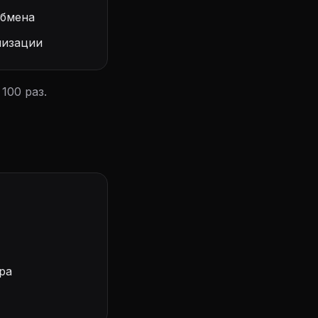
обмена
низации
100 раз.
ра