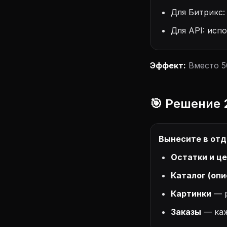
Для Битрикс
Для API: исп
Эффект:
Вместо 50
🎯 Решение 
Вынесите в отд
Остатки и ц
Каталог (опи
Картинки
— р
Заказы
— каж