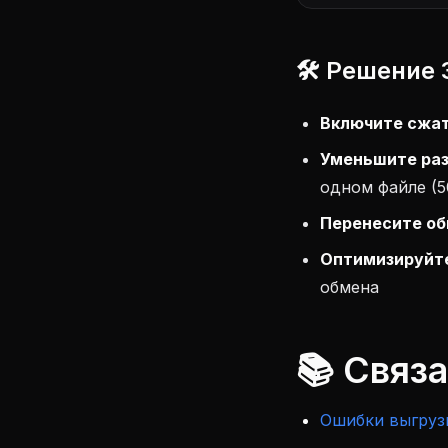
🛠️ Решение
Включите сжат
Уменьшите раз
одном файле (5
Перенесите об
Оптимизируйте
обмена
📚 Связ
Ошибки выгрузк