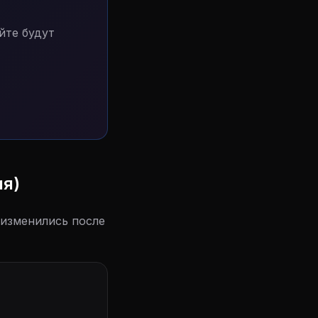
йте будут
ия)
 изменились после