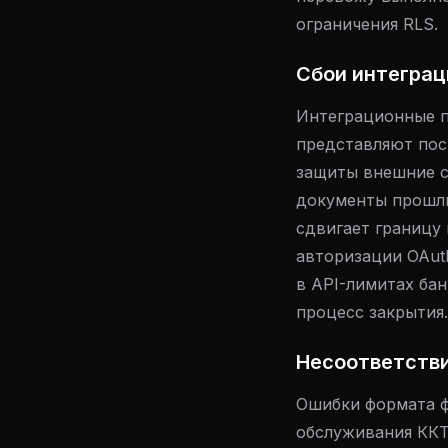
ограничения RLS.
Сбои интеграци
Интеграционные п
представляют пос
защиты внешние с
документы прошлы
сдвигает границу 
авторизации OAuth
в API-лимитах ба
процесс закрытия.
Несоответстви
Ошибки формата ф
обслуживания ККТ