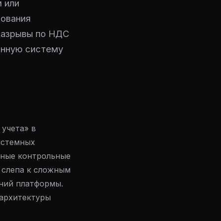
 или
рования
разрывы по НДС
анную систему
 учета» в
истемных
тные контрольные
 слепа к сложным
ений платформы.
 архитектуры