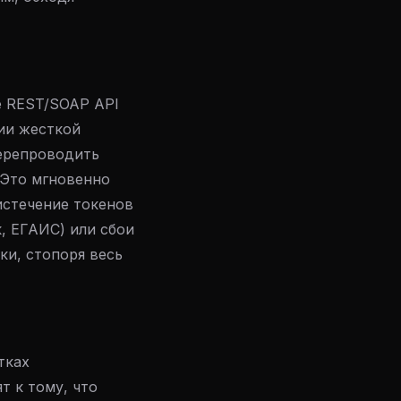
е REST/SOAP API
ии жесткой
ерепроводить
 Это мгновенно
истечение токенов
, ЕГАИС) или сбои
ки, стопоря весь
тках
 к тому, что