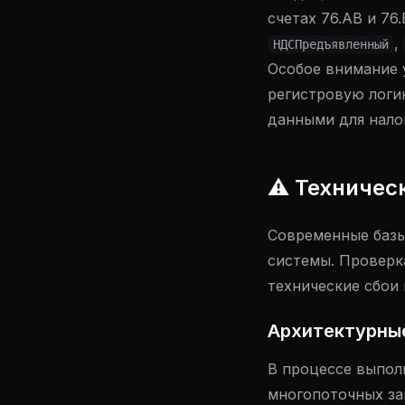
счетах 76.АВ и 76
,
НДСПредъявленный
Особое внимание 
регистровую логи
данными для нало
⚠️ Техничес
Современные базы
системы. Проверка
технические сбои
Архитектурные
В процессе выпол
многопоточных за