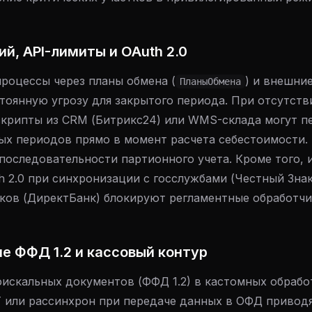
й, API-лимиты и OAuth 2.0
роцессы через планы обмена (
) и внешни
ПланыОбмена
тоянную угрозу для закрытого периода. При отсутств
крипты из CRM (Битрикс24) или WMS-склада могут п
х периодов прямо в момент расчета себестоимости.
последовательности партионного учета. Кроме того, 
 2.0 при синхронизации с госслужбами (Честный Знак
нков (ДиректБанк) блокируют регламентные обработчи
е ФФД 1.2 и кассовый контур
искальных документов (ФФД 1.2) в кастомных обрабо
 или рассинхрон при передаче данных в ОФД приводят