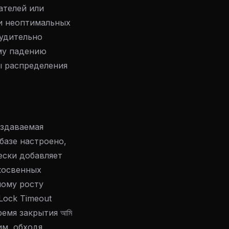
ателей или
и неоптимальных
удительно
му падению
ы распределения
оздаваемая
базе настроено,
ески добавляет
косвенных
ному росту
Lock Timeout
ремя закрытия আমি
м, обходя