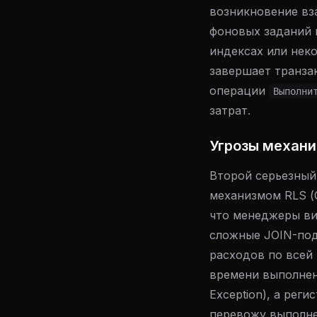
возникновение вза
фоновых заданий 
индексах или нек
завершает транза
операции
Выполни
затрат.
Угрозы механиз
Второй серьезный
механизмом RLS (О
что менеджеры ви
сложные JOIN-под
расходов по всей
времени выполнен
Exception), а рег
перевожу выполне