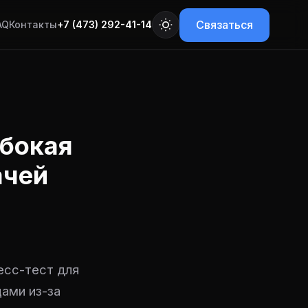
Связаться
AQ
Контакты
+7 (473) 292-41-14
убокая
ачей
есс-тест для
цами из-за