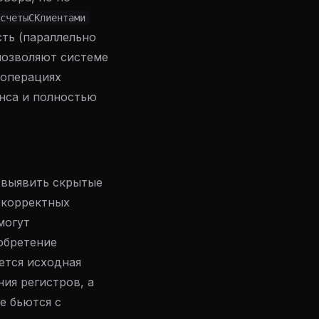
счетыСКлиентами
ть (параллельно
 позволяют системе
 операциях
анса и полностью
 выявить скрытые
екорректных
могут
обретение
ется исходная
ия регистров, а
е бьются с