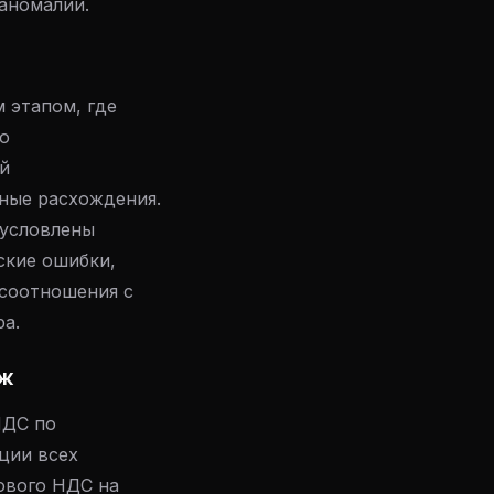
 аномалии.
м этапом, где
ю
й
ные расхождения.
бусловлены
ские ошибки,
 соотношения с
ра.
аж
НДС по
ции всех
сового НДС на