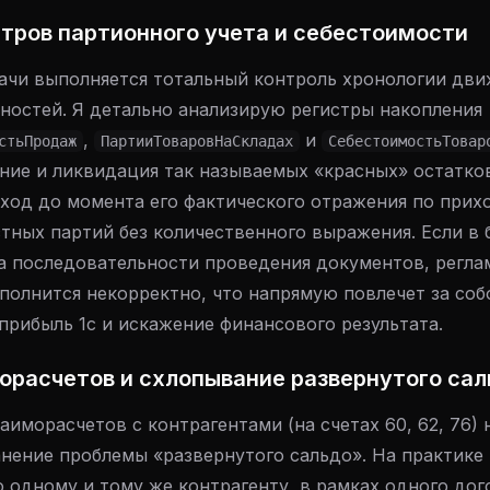
истров партионного учета и себестоимости
дачи выполняется тотальный контроль хронологии дв
ностей. Я детально анализирую регистры накопления
,
и
стьПродаж
ПартииТоваровНаСкладах
СебестоимостьТовар
ние и ликвидация так называемых «красных» остатков
ход до момента его фактического отражения по прихо
тных партий без количественного выражения. Если в 
а последовательности проведения документов, регла
полнится некорректно, что напрямую повлечет за соб
прибыль 1с и искажение финансового результата.
морасчетов и схлопывание развернутого са
аиморасчетов с контрагентами (на счетах 60, 62, 76) 
анение проблемы «развернутого сальдо». На практике 
о одному и тому же контрагенту, в рамках одного дог