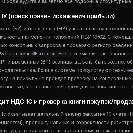
. В ходе аудита я выявляю все подобные структурные
 НУ (поиск причин искажения прибыли)
кого (БУ) и налогового (НУ) учета является важнейши
ильность применения положений ПБУ 18/02. С помощь
ых консольных запросов я проверяю регистр сведени
и выявляю необоснован
БухгалтерскогоИНалоговогоУчета
ПР) и временные (ВР) разницы должны быть жестко о
онодательства. Если в системе присутствуют техниче
логу на прибыль не пройдет проверку на контрольные
етностью, что станет триггером для вызова инспекто
удит НДС 1С и проверка книги покупок/прод
1с охватывает детальный анализ закрытия 19 счета (
нностям), проверку наличия и корректности регистра
фактур, а также контроль выставления и зачета аван