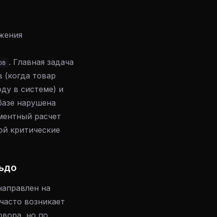
ижения
. Главная задача
ов
 (когда товар
ду в системе) и
базе нарушена
ментный расчет
ой критические
льдо
направлен на
часто возникает
овора, но по