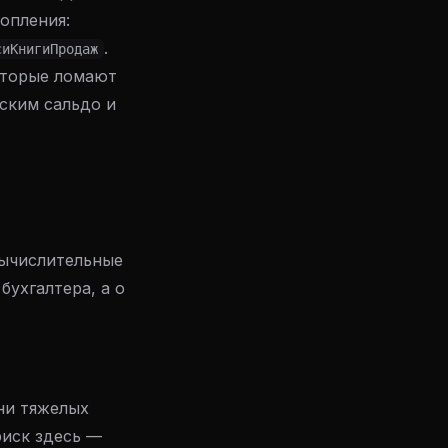
опления:
.
сиКнигиПродаж
оторые ломают
ским сальдо и
вычислительные
бухгалтера, а о
ни тяжелых
риск здесь —