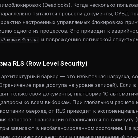
имоблокировок (Deadlocks). Когда несколько пользов
параллельно пытаются провести документы, СУБД пр
орректно настроенных управляемых блокировках прин
кцию одного из процессов. Это приводит к аварийно
и повреждению логической структур
тьЗакрытиеМесяца
ма RLS (Row Level Security)
 архитектурный барьер — это избыточная нагрузка, с
граничение прав доступа на уровне записей). Если в 
дят только свои документы, платформа 1С автоматич
запросы ко всем выборкам. При глобальном расчете 
 компании оверхед от RLS приводит к экспоненциаль
ия запросов. Транзакции отваливаются по таймауту (
истры зависают в несбалансированном состоянии. На в
ние критических участков в привилегированный режи