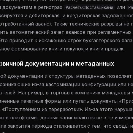
 документам в регистрах
или
РасчетыСПоставщиками
Ра
сируется и дебиторская, и кредиторская задолженнос
еотработанный аванс). Такие технические разрывы не
ить автоматический зачет авансов при регламентных
 Это приводит к искажению строк бухгалтерского бал
ьное формирование книги покупок и книги продаж.
ервичной документации и метаданных
ой документации и структуры метаданных позволяет
возникающие из-за кастомизации конфигурации или н
ателей. Например, в торговых компаниях менеджеры 
ененные печатные формы или путать документы «При
с «Поступлением из переработки». Из-за этого наруша
ков платформы, данные записываются не в те измерен
апе закрытия периода сталкивается с тем, что своды н