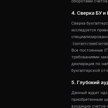
оборотами счетов
4. Сверка БУ и
Сверка бухгалтерс
исследуется прав
специализированн
СоответствиеСчетов
Все постоянные (
требованиями зак
декларация по на
бухгалтерской отч
5. Глубокий а
Данный аудит ндс 
приобретенным це
входящих счетов-