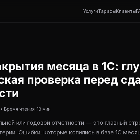
Услуги
Тарифы
Клиенты
F
акрытия месяца в 1С: гл
ская проверка перед сд
сти
• Время чтения: 18 мин
льной или годовой отчетности — это главный стр
терии. Ошибки, которые копились в базе 1С меся