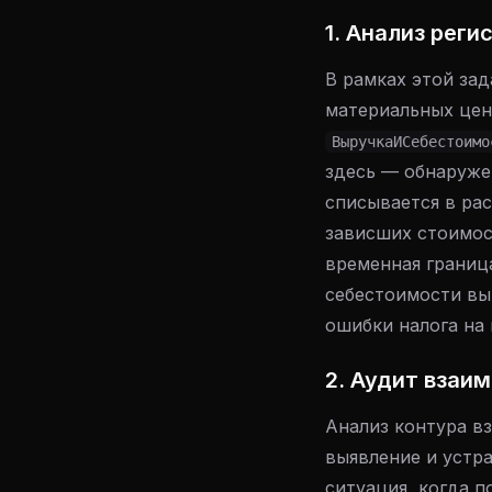
1. Анализ рег
В рамках этой за
материальных цен
ВыручкаИСебестоимо
здесь — обнаруже
списывается в рас
зависших стоимос
временная границ
себестоимости вы
ошибки налога на 
2. Аудит взаи
Анализ контура вз
выявление и устр
ситуация, когда п